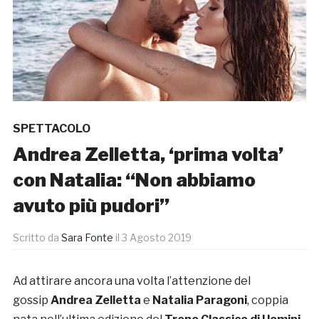
SPETTACOLO
Andrea Zelletta, ‘prima volta’
con Natalia: “Non abbiamo
avuto più pudori”
Scritto da
Sara Fonte
il
3 Agosto 2019
Ad attirare ancora una volta l’attenzione del
gossip
Andrea Zelletta
e
Natalia Paragoni
, coppia