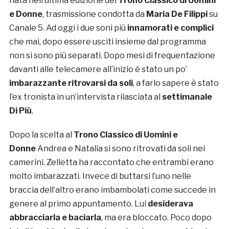
nata nell’ultima edizione del
Trono Classico di Uomini
e Donne
, trasmissione condotta da
Maria De Filippi
su
Canale 5. Ad oggi i due soni più
innamorati e complici
che mai, dopo essere usciti insieme dal programma
non si sono più separati. Dopo mesi di frequentazione
davanti alle telecamere all’inizio è stato un po’
imbarazzante ritrovarsi da soli
, a farlo sapere è stato
l’ex tronista in un’intervista rilasciata al
settimanale
Di Più
.
Dopo la scelta al
Trono Classico di Uomini e
Donne
Andrea e Natalia si sono ritrovati da soli nei
camerini. Zelletta ha raccontato che entrambi erano
molto imbarazzati. Invece di buttarsi l’uno nelle
braccia dell’altro erano imbambolati come succede in
genere al primo appuntamento. Lui
desiderava
abbracciarla e baciarla
, ma era bloccato. Poco dopo