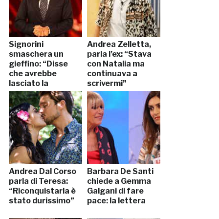
Signorini
Andrea Zelletta,
smaschera un
parla l’ex: “Stava
gieffino: “Disse
con Natalia ma
che avrebbe
continuava a
lasciato la
scrivermi”
fidanzata”
Andrea Dal Corso
Barbara De Santi
parla di Teresa:
chiede a Gemma
“Riconquistarla è
Galgani di fare
stato durissimo”
pace: la lettera