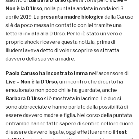
salotto di
Barbara D’Urso
questa volta però a
Live –
Non è la D’Urso
, nella puntata andata in onda ieri 3
aprile 2019. La
presunta madre biologica
della Caruso
si è da poco messa in contatto con lei tramite una
lettera inviata alla D’Urso. Per lei è stato un vero e
proprio shock ricevere questa notizia, prima di
illudersi aveva detto di voler scoprire se si tratta
davvero della sua vera madre.
Paola Caruso
ha incontrato Imma
nell’ascensore di
Live – Non è la D’Urso
,
un incontro che di certo ha
emozionato non poco chi le ha guardate, anche
Barbara D’Urso
si è mostrata in lacrime. Le due si
sono abbracciate e hanno parlato della possibilità di
essere davvero madre e figlia. Nel corso della puntata
entrambe hanno fatto sapere di sentire nel loro cuore
di essere davvero legate, oggi effettueranno il
test