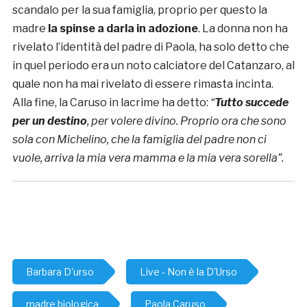
scandalo per la sua famiglia, proprio per questo la
madre
la spinse a darla in adozione
. La donna non ha
rivelato l’identità del padre di Paola, ha solo detto che
in quel periodo era un noto calciatore del Catanzaro, al
quale non ha mai rivelato di essere rimasta incinta.
Alla fine, la Caruso in lacrime ha detto:
“
Tutto succede
per un destino
, per volere divino. Proprio ora che sono
sola con Michelino, che la famiglia del padre non ci
vuole, arriva la mia vera mamma e la mia vera sorella”.
Barbara D'urso
Live - Non è la D'Urso
madre biologica
Paola Caruso