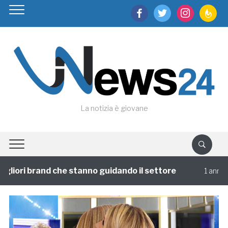
facebook
twitter
instagram
feedburn
La notizia è giovane
liori brand che stanno guidando il settore
1 annofa