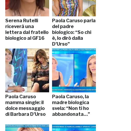
Serena Rutelli
Paola Caruso parla
riceverà una
del padre
lettera dal fratello
biologico: “So chi
biologico al GF16
è, lo dirò dalla
D’Urso”
Paola Caruso
Paola Caruso, la
mamma single: il
madre biologica
dolce messaggio
svela: “Non ti ho
di Barbara D’Urso
abbandonata…”