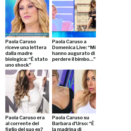
Paola Caruso
Paola Caruso a
riceve una lettera
Domenica Live: “Mi
dalla madre
hanno augurato di
biologica: “È stato
perdere il bimbo…”
uno shock”
Paola Caruso era
Paola Caruso su
al corrente del
Barbara d’Urso: “È
figlio del suo ex?
la madrina di