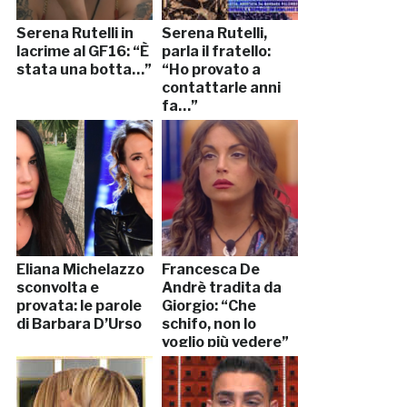
Serena Rutelli in
Serena Rutelli,
lacrime al GF16: “È
parla il fratello:
stata una botta…”
“Ho provato a
contattarle anni
fa…”
Eliana Michelazzo
Francesca De
sconvolta e
Andrè tradita da
provata: le parole
Giorgio: “Che
di Barbara D’Urso
schifo, non lo
voglio più vedere”