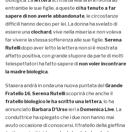
biologica. La
lettera
scritta da Maria era rivolta ad
entrambe le sue figlie, a queste
ci ha tenuto a far
sapere di non averle abbandonate
, le circostanze
difficili hanno deciso per lei. La donna ha svelato di
essere una
clochard
, vive nella miseria e non voleva
far vivere la stessa sofferenza alle sue figlie.
Serena
Rutelli
dopo aver letto la lettera non si è mostrata
affatto positiva, con grande stupore da parte di molti
telespettatori ha fatto sapere di
non voler incontrare
la madre biologica
.
Stasera andrà in onda una nuova puntata del
Grande
Fratello 16
,
Serena Rutelli
scoprirà che anche il
fratello biologico le ha scritto una lettera
, lo ha
annunciato
Barbara D’Urso
ieri a
Domenica Live
. La
conduttrice ha spiegato che i due non hanno mai
avuto occasione di conoscersi. Il fratello della gieffina