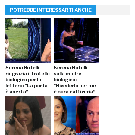
POTREBBE INTERESSARTI ANCHE
Serena Rutelli
Serena Rutelli
ringrazia il fratello
sulla madre
biologico per la
biologica:
lettera: “La porta
“Rivederla per me
è aperta”
è pura cattiveria”