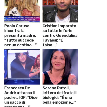
Paola Caruso
Cristian Imparato
incontra la
su tutte le furie
presunta madre:
contro Guendalina
“Tutto succede
Tavassi: “È
per un destino…”
falsa…”
Francesca De
Serena Rutelli,
Andrè attacca il
lettera dei fratelli
padre al GF: “Dice
biologici: “È una
un sacco di
bella emozione…”