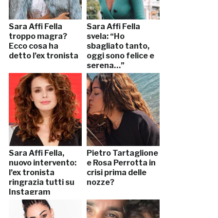
Sara Affi Fella
Sara Affi Fella
troppo magra?
svela: “Ho
Ecco cosa ha
sbagliato tanto,
detto l’ex tronista
oggi sono felice e
serena…”
Sara Affi Fella,
Pietro Tartaglione
nuovo intervento:
e Rosa Perrotta in
l’ex tronista
crisi prima delle
ringrazia tutti su
nozze?
Instagram