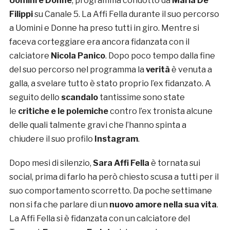
Uomini e Donne
, programma condotto da
Maria De
Filippi
su Canale 5. La Affi Fella durante il suo percorso
a Uomini e Donne ha preso tutti in giro. Mentre si
faceva corteggiare era ancora fidanzata con il
calciatore
Nicola Panico
. Dopo poco tempo dalla fine
del suo percorso nel programma la
verità
è venuta a
galla, a svelare tutto è stato proprio l’ex fidanzato. A
seguito dello
scandalo
tantissime sono state
le
critiche e le polemiche
contro l’ex tronista alcune
delle quali talmente gravi che l’hanno spinta a
chiudere il suo profilo
Instagram
.
Dopo mesi di silenzio,
Sara Affi Fella
è tornata sui
social, prima di farlo ha però chiesto scusa a tutti per il
suo comportamento scorretto. Da poche settimane
non si fa che parlare di un
nuovo amore nella sua vita
.
La Affi Fella si è fidanzata con un calciatore del