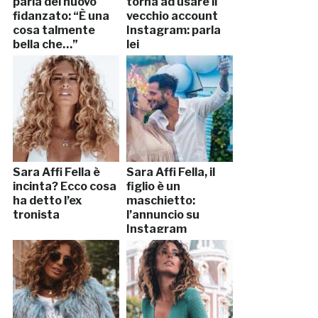
parla del nuovo
torna ad usare il
fidanzato: “È una
vecchio account
cosa talmente
Instagram: parla
bella che…”
lei
Sara Affi Fella è
Sara Affi Fella, il
incinta? Ecco cosa
figlio è un
ha detto l’ex
maschietto:
tronista
l’annuncio su
Instagram