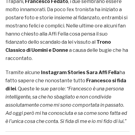
Trapani,
Francesco Fedato
, i due sembrano essere
molto innamorati. Da poco l’ex tronista ha iniziato a
postare foto e storie insieme al fidanzato, entrambi si
mostrano felici e complici. Nelle ultime ore alcuni fan
hanno chiesto alla Affi Fella cosa pensa il suo
fidanzato dello scandalo da lei vissuto al
Trono
Classico di Uomini e Donne
a causa delle bugie che ha
raccontato.
Tramite alcune
Instagram Stories Sara
Affi Fella
ha
fatto sapere che nonostante tutto
Francesco si fida
di lei
. Queste le sue parole:
“Francesco è una persona
intelligente, sa che ho sbagliato e non condivide
assolutamente come mi sono comportata in passato.
Ad oggi però mi ha conosciuta e sa come sono fatta ed
è l’unica cosa che conta. Si fida di me e io mi fido di lui.”