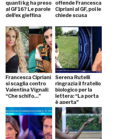
quanti kg ha preso
offende Francesca
al GF16? Le parole
Cipriani al GF, poi le
dell’ex gieffina
chiede scusa
Francesca Cipriani
Serena Rutelli
si scaglia contro
ringrazia il fratello
Valentina Vignali:
biologico per la
“Che schifo…”
lettera: “La porta
è aperta”