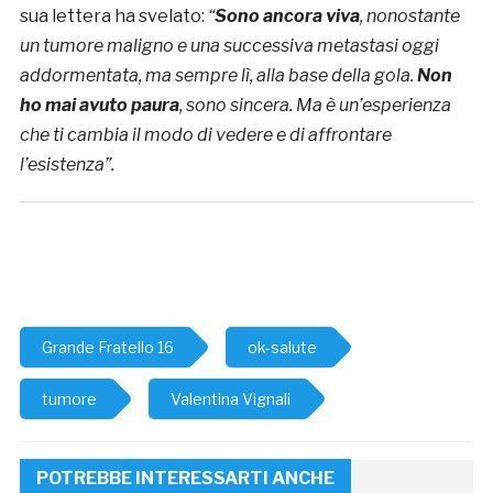
sua lettera ha svelato:
“
Sono ancora viva
, nonostante
un tumore maligno e una successiva metastasi oggi
addormentata, ma sempre lì, alla base della gola.
Non
ho mai avuto paura
, sono sincera. Ma è un’esperienza
che ti cambia il modo di vedere e di affrontare
l’esistenza”.
Grande Fratello 16
ok-salute
tumore
Valentina Vignali
POTREBBE INTERESSARTI ANCHE