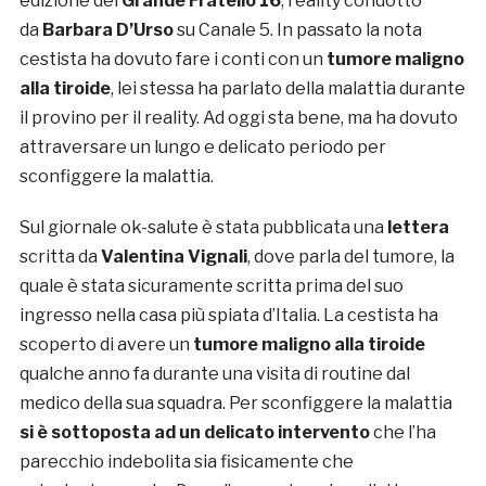
edizione del
Grande Fratello 16
, reality condotto
da
Barbara D’Urso
su Canale 5. In passato la nota
cestista ha dovuto fare i conti con un
tumore maligno
alla tiroide
, lei stessa ha parlato della malattia durante
il provino per il reality. Ad oggi sta bene, ma ha dovuto
attraversare un lungo e delicato periodo per
sconfiggere la malattia.
Sul giornale ok-salute è stata pubblicata una
lettera
scritta da
Valentina Vignali
, dove parla del tumore, la
quale è stata sicuramente scritta prima del suo
ingresso nella casa più spiata d’Italia. La cestista ha
scoperto di avere un
tumore maligno alla tiroide
qualche anno fa durante una visita di routine dal
medico della sua squadra. Per sconfiggere la malattia
si è sottoposta ad un delicato intervento
che l’ha
parecchio indebolita sia fisicamente che