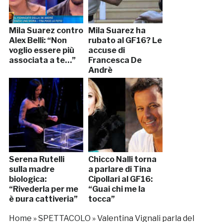
Mila Suarez contro
Mila Suarez ha
Alex Belli: “Non
rubato al GF16? Le
voglio essere più
accuse di
associata a te…”
Francesca De
Andrè
Serena Rutelli
Chicco Nalli torna
sulla madre
a parlare di Tina
biologica:
Cipollari al GF16:
“Rivederla per me
“Guai chi me la
è pura cattiveria”
tocca”
Home
»
SPETTACOLO
»
Valentina Vignali parla del