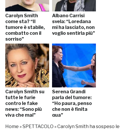
Carolyn Smith
Albano Carrisi
come sta? “Il
svela: “Loredana
tumore è stabile,
mi ha lasciato, non
combatto con il
voglio sentirla più”
sorriso”
Carolyn Smith su
Serena Grandi
tutte le furie
parla del tumore:
contro le fake
“Ho paura, penso
news: “Sono più
che non è finita
viva che mai”
qua”
Home
»
SPETTACOLO
»
Carolyn Smith ha sospeso le