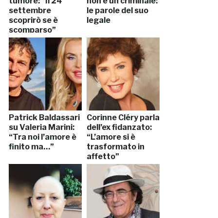
tumore: “Il 24
non è un criminale:
settembre
le parole del suo
scoprirò se è
legale
scomparso”
Patrick Baldassari
Corinne Cléry parla
su Valeria Marini:
dell’ex fidanzato:
“Tra noi l’amore è
“L’amore si è
finito ma…”
trasformato in
affetto”