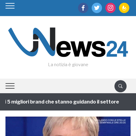
facebook
twitter
instagram
feedburn
La notizia è giovane
 5 migliori brand che stanno guidando il settore
1 a