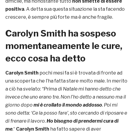
difficile, ma nonostante tutto
non smette di essere
positiva
. A detta sua questa situazione la sta facendo
crescere, è sempre più forte ma è anche fragile.
Carolyn Smith ha sospeso
momentaneamente le cure,
ecco cosa ha detto
Carolyn
Smith
pochi mesi fa si è trovata di fronte ad
una scoperta che l’ha fatta stare molto male. In merito
a ciò ha svelato:
“
Prima di Natale mi hanno detto che
invece che uno erano tre. Non l’ho detto a nessuno ma il
giorno dopo
mi è crollato il mondo addosso
. Poi mi
sono detta: ‘Ce la posso fare’, sto cercando di riposare e
di frenare il lavoro.
Ho bisogno di prendermi cura di
me
.
“
Carolyn Smith
ha fatto sapere di aver