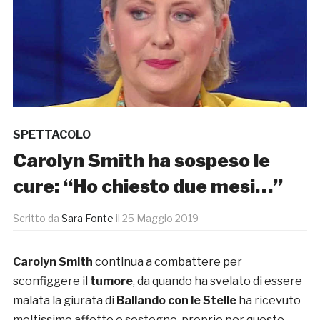
SPETTACOLO
Carolyn Smith ha sospeso le
cure: “Ho chiesto due mesi…”
Scritto da
Sara Fonte
il
25 Maggio 2019
Carolyn Smith
continua a combattere per
sconfiggere il
tumore
, da quando ha svelato di essere
malata la giurata di
Ballando con le Stelle
ha ricevuto
moltissimo affetto e sostegno, proprio per questo