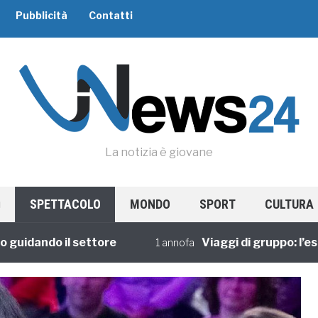
Pubblicità
Contatti
La notizia è giovane
SPETTACOLO
MONDO
SPORT
CULTURA
ando il settore
Viaggi di gruppo: l’esperi
1 annofa