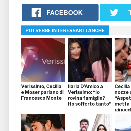
FACEBOOK
POTREBBE INTERESSARTI ANCHE
Verissimo, Cecilia
Ilaria D’Amico a
Cecilia
e Moser parlano di
Verissimo: “Io
nozze 
Francesco Monte
rovina famiglie?
“Aspet
Ho sofferto tanto”
metta 
ginocc