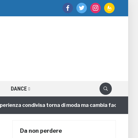
facebook
twitter
instagram
feedburner
DANCE
enza condivisa torna di moda ma cambia faccia
4 anni
Da non perdere