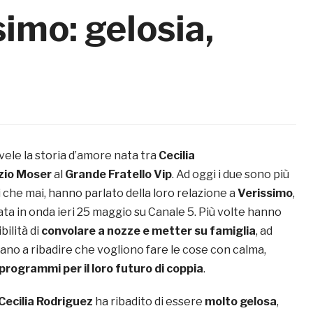
simo: gelosia,
vele la storia d’amore nata tra
Cecilia
zio Moser
al
Grande Fratello Vip
. Ad oggi i due sono più
i che mai, hanno parlato della loro relazione a
Verissimo
,
ta in onda ieri 25 maggio su Canale 5. Più volte hanno
bilità di
convolare a nozze e metter su famiglia
, ad
ano a ribadire che vogliono fare le cose con calma,
programmi per il loro futuro di coppia
.
Cecilia Rodriguez
ha ribadito di essere
molto gelosa
,