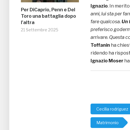
Ignazio
. In merit
Per DiCaprio, Penn e Del
anni, lui sta per fa
Toro una battaglia dopo
fare qualcosa.
Un f
l’altra
preferisco goderm
21 Settembre 2025
arrivare. Questa co
Toffanin
ha chies
ridendo ha rispos
Ignazio Moser
ha
Cecilia rodriguez
Matrimonio