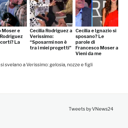
o Moser e
Cecilia Rodriguez a
Cecilia e Ignazio si
 Rodriguez
Verissimo:
sposano? Le
 corti? La
“Sposarmi non è
parole di
tra i miei progetti”
Francesco Moser a
Vieni da me
i svelano a Verissimo: gelosia, nozze e figli
Tweets by VNews24