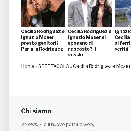
Cecilia Rodriguez e
Cecilia Rodriguez e
Ignazi
Ignazio Moser
Ignazio Moser si
Cecilia
presto genitori?
sposano di
ai ferri
Parla la Rodriguez
nascosto? Il
verità
gossip
Home
»
SPETTACOLO
»
Cecilia Rodriguez e Moser s
Chi siamo
VNews24 è il nuovo portale web,