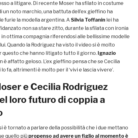
esso a litigare. Di recente Moser ha sfilato in costume
 di un noto marchio, una battuta dell’ex gieffino ha
e furie la modella argentina. A
Silvia Toffanin
lei ha
fidanzato non sa stare zitto, durante la sfilata con ironia
 in ottima compagnia riferendosi alle bellissime modelle
lui. Quando la Rodriguez ha visto il video si è molto
r questo che hanno litigato tutto il giorno.
Ignazio
on è affatto geloso. L’ex gieffino pensa che se Cecilia
lo fa, altrimenti è molto per il ‘vivi e lascia vivere’.
oser e Cecilia Rodriguez
el loro futuro di coppia a
o
i è tornato a parlare della possibilità che i due mettano
due quello più
propenso ad avere un figlio al momento è