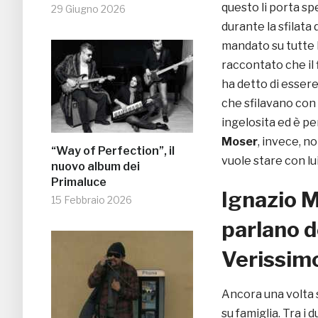
questo li porta sp
29 Giugno 2026
durante la sfilata
mandato su tutte l
raccontato che il 
ha detto di essere
che sfilavano con 
ingelosita ed è pe
Moser
, invece, n
“Way of Perfection”, il
vuole stare con lui 
nuovo album dei
Primaluce
Ignazio M
15 Febbraio 2026
parlano d
Verissim
Ancora una volta s
su famiglia. Tra i 