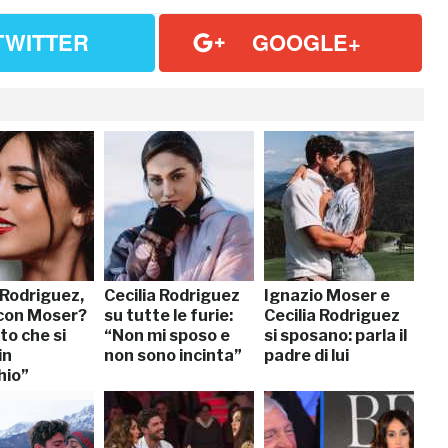
TWITTER
GOOGLE+
 Rodriguez,
Cecilia Rodriguez
Ignazio Moser e
con Moser?
su tutte le furie:
Cecilia Rodriguez
to che si
“Non mi sposo e
si sposano: parla il
in
non sono incinta”
padre di lui
hio”