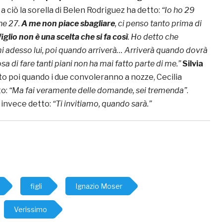
o a ciò la sorella di Belen Rodriguez ha detto:
“Io ho 29
rne 27.
A me non piace sbagliare
, ci penso tanto prima di
iglio non è una scelta che si fa così
. Ho detto che
i adesso lui, poi quando arriverà… Arriverà quando dovrà
sa di fare tanti piani non ha mai fatto parte di me.”
Silvia
to poi quando i due convoleranno a nozze, Cecilia
to:
“Ma fai veramente delle domande, sei tremenda”
.
 invece detto:
“Ti invitiamo, quando sarà.”
figli
Ignazio Moser
Verissimo