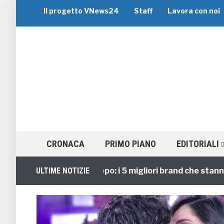
Il progetto VNews24
Staff
Lavora con noi
CRONACA
PRIMO PIANO
EDITORIALI
Viaggi di Gruppo: i 5 migliori brand che stanno guid
ULTIME NOTIZIE