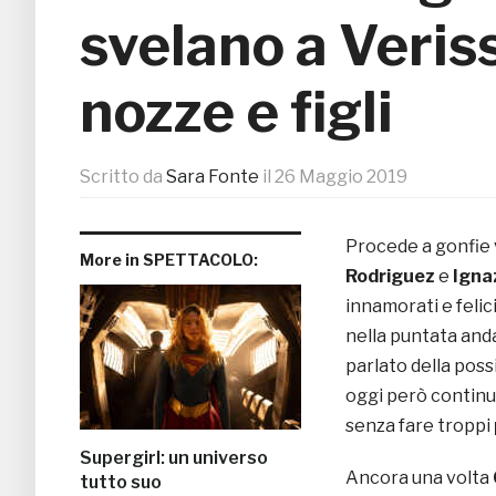
svelano a Veris
nozze e figli
Scritto da
Sara Fonte
il
26 Maggio 2019
Procede a gonfie 
More in SPETTACOLO:
Rodriguez
e
Igna
innamorati e felic
nella puntata anda
parlato della possi
oggi però continu
senza fare troppi
Supergirl: un universo
Ancora una volta
tutto suo