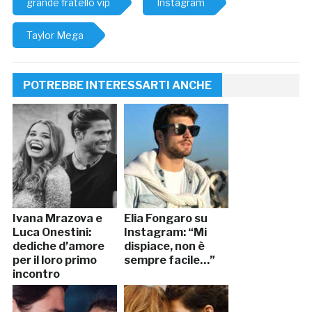
grande fratello vip
Instagram
Taylor Mega
POTREBBE INTERESSARTI ANCHE
Ivana Mrazova e
Elia Fongaro su
Luca Onestini:
Instagram: “Mi
dediche d’amore
dispiace, non è
per il loro primo
sempre facile…”
incontro