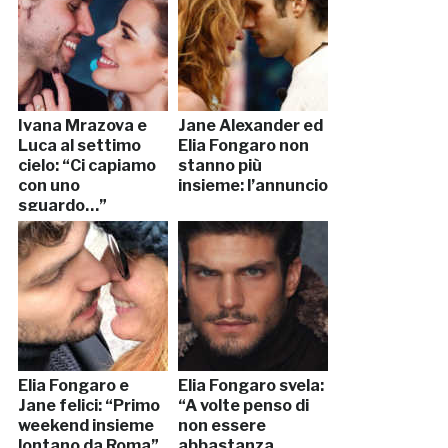
Ivana Mrazova e
Jane Alexander ed
Luca al settimo
Elia Fongaro non
cielo: “Ci capiamo
stanno più
con uno
insieme: l’annuncio
sguardo…”
Elia Fongaro e
Elia Fongaro svela:
Jane felici: “Primo
“A volte penso di
weekend insieme
non essere
lontano da Roma”
abbastanza