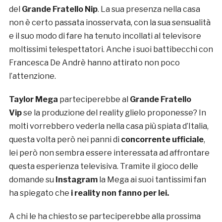
del
Grande Fratello Nip
. La sua presenza nella casa
non è certo passata inosservata, con la sua sensualità
e il suo modo di fare ha tenuto incollati al televisore
moltissimi telespettatori. Anche i suoi battibecchi con
Francesca De Andrè hanno attirato non poco
l’attenzione.
Taylor Mega
parteciperebbe al
Grande Fratello
Vip
se la produzione del reality glielo proponesse? In
molti vorrebbero vederla nella casa più spiata d’Italia,
questa volta però nei panni di
concorrente ufficiale
,
lei però non sembra essere interessata ad affrontare
questa esperienza televisiva. Tramite il gioco delle
domande su
Instagram
la Mega ai suoi tantissimi fan
ha spiegato che
i reality non fanno per lei.
A chi le ha chiesto se parteciperebbe alla prossima