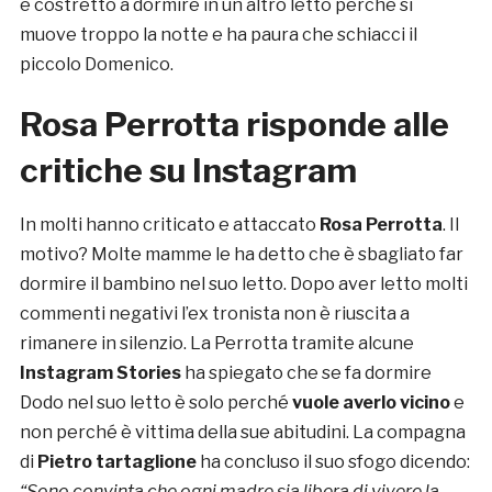
è costretto a dormire in un altro letto perché si
muove troppo la notte e ha paura che schiacci il
piccolo Domenico.
Rosa Perrotta risponde alle
critiche su Instagram
In molti hanno criticato e attaccato
Rosa Perrotta
. Il
motivo? Molte mamme le ha detto che è sbagliato far
dormire il bambino nel suo letto. Dopo aver letto molti
commenti negativi l’ex tronista non è riuscita a
rimanere in silenzio. La Perrotta tramite alcune
Instagram Stories
ha spiegato che se fa dormire
Dodo nel suo letto è solo perché
vuole averlo vicino
e
non perché è vittima della sue abitudini. La compagna
di
Pietro tartaglione
ha concluso il suo sfogo dicendo:
“
Sono convinta che ogni madre sia libera di vivere la