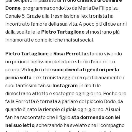
partecipato in passato al
Trono Classico di Uomini e
Donne
, programma condotto da Maria De Filippi su
Canale 5. Grazie alla trasmissione l’ex tronista ha
incontrato l’amore della sua vita. A poco più di due anni
dalla scelta lei e
Pietro Tartaglione
si mostrano più
innamorati e complici che mai sui social.
Pietro Tartaglione
e
Rosa Perrotta
stanno vivendo
un periodo bellissimo della loro storia d’amore. Lo
scorso 25 luglio i due
sono
diventati genitori per la
prima volta
. L’ex tronista aggiorna quotidianamente i
suoi tantissimi fan su
Instagram
, in molti le
dimostrano affetto e sostegno ogni giorno. Poche ore
fa la Perrotta è tornata a parlare del piccolo Dodo, da
quando è nato la riempie di gioia ogni giorno. Ai suoi
fan ha raccontato che il figlio
sta dormendo con lei
nel suo letto
, scherzando ha svelato che il compagno