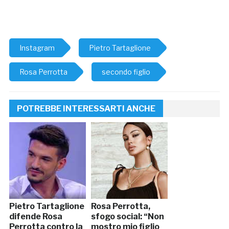
Instagram
Pietro Tartaglione
Rosa Perrotta
secondo figlio
POTREBBE INTERESSARTI ANCHE
Pietro Tartaglione
Rosa Perrotta,
difende Rosa
sfogo social: “Non
Perrotta contro la
mostro mio figlio