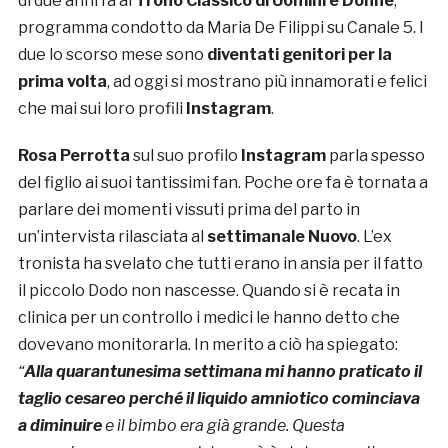
di due anni fa al
Trono Classico di Uomini e Donne
,
programma condotto da Maria De Filippi su Canale 5. I
due lo scorso mese sono
diventati genitori per la
prima volta
, ad oggi si mostrano più innamorati e felici
che mai sui loro profili
Instagram
.
Rosa Perrotta
sul suo profilo
Instagram
parla spesso
del figlio ai suoi tantissimi fan. Poche ore fa è tornata a
parlare dei momenti vissuti prima del parto in
un’intervista rilasciata al
settimanale Nuovo
. L’ex
tronista ha svelato che tutti erano in ansia per il fatto
il piccolo Dodo non nascesse. Quando si è recata in
clinica per un controllo i medici le hanno detto che
dovevano monitorarla. In merito a ciò ha spiegato:
“
Alla quarantunesima settimana mi hanno praticato il
taglio cesareo perché il liquido amniotico cominciava
a diminuire
e il bimbo era già grande. Questa