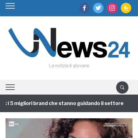
facebook
twitter
instagram
feedburn
La notizia è giovane
i 5 migliori brand che stanno guidando il settore
1 