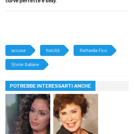
curve perfette e sexy
.
accuse
fisicità
Raffaella Fico
Storie Italiane
POTREBBE INTERESSARTI ANCHE