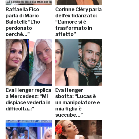
Raffaella Fico
Corinne Cléry parla
parla di Mario
dell’ex fidanzato:
Balotelli: “L’ho
“L’amore si è
perdonato
trasformato in
perché…”
affetto”
Eva Henger replica
Eva Henger
a Mercedesz: “Mi
sbotta: “Lucas è
dispiace vederla in
un manipolatore e
difficoltà..:”
mia figlia è
succube…”