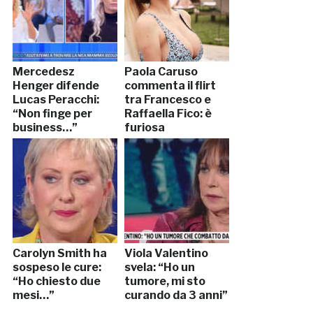
Mercedesz
Paola Caruso
Henger difende
commenta il flirt
Lucas Peracchi:
tra Francesco e
“Non finge per
Raffaella Fico: è
business…”
furiosa
Carolyn Smith ha
Viola Valentino
sospeso le cure:
svela: “Ho un
“Ho chiesto due
tumore, mi sto
mesi…”
curando da 3 anni”