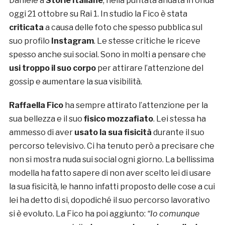
Daniele a
Storie Italiane
, nella puntata andata in onda
oggi 21 ottobre su Rai 1. In studio la Fico è stata
criticata
a causa delle foto che spesso pubblica sul
suo profilo
Instagram
. Le stesse critiche le riceve
spesso anche sui social. Sono in molti a pensare che
usi troppo il suo corpo
per attirare l’attenzione del
gossip e aumentare la sua visibilità.
Raffaella Fico
ha sempre attirato l’attenzione per la
sua bellezza e il suo
fisico mozzafiato
. Lei stessa ha
ammesso di aver
usato la sua fisicità
durante il suo
percorso televisivo. Ci ha tenuto però a precisare che
non si mostra nuda sui social ogni giorno. La bellissima
modella ha fatto sapere di non aver scelto lei di usare
la sua fisicità, le hanno infatti proposto delle cose a cui
lei ha detto di si, dopodiché il suo percorso lavorativo
si è evoluto. La Fico ha poi aggiunto:
“Io comunque