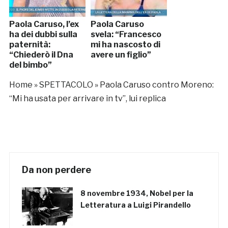
Paola Caruso, l’ex
Paola Caruso
ha dei dubbi sulla
svela: “Francesco
paternità:
mi ha nascosto di
“Chiederò il Dna
avere un figlio”
del bimbo”
Home
»
SPETTACOLO
»
Paola Caruso contro Moreno:
“Mi ha usata per arrivare in tv”, lui replica
Da non perdere
8 novembre 1934, Nobel per la
Letteratura a Luigi Pirandello