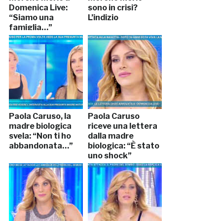
Domenica Live:
sono in crisi?
“Siamo una
L’indizio
famiglia…”
Paola Caruso, la
Paola Caruso
madre biologica
riceve una lettera
svela: “Non ti ho
dalla madre
abbandonata…”
biologica: “È stato
uno shock”