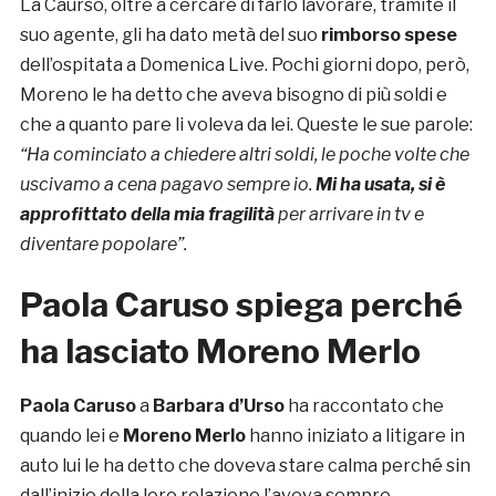
La Caurso, oltre a cercare di farlo lavorare, tramite il
suo agente, gli ha dato metà del suo
rimborso spese
dell’ospitata a Domenica Live. Pochi giorni dopo, però,
Moreno le ha detto che aveva bisogno di più soldi e
che a quanto pare li voleva da lei. Queste le sue parole:
“Ha cominciato a chiedere altri soldi, le poche volte che
uscivamo a cena pagavo sempre io.
Mi ha usata, si è
approfittato della mia fragilità
per arrivare in tv e
diventare popolare”.
Paola Caruso spiega perché
ha lasciato Moreno Merlo
Paola Caruso
a
Barbara d’Urso
ha raccontato che
quando lei e
Moreno Merlo
hanno iniziato a litigare in
auto lui le ha detto che doveva stare calma perché sin
dall’inizio della loro relazione l’aveva sempre