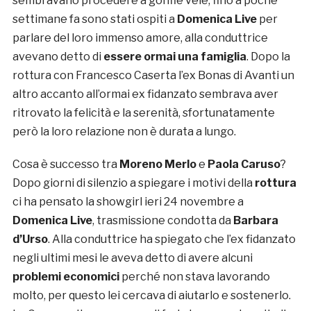
sembravano procedere a gonfie vele, fino a poche
settimane fa sono stati ospiti a
Domenica Live
per
parlare del loro immenso amore, alla conduttrice
avevano detto di
essere ormai una famiglia
. Dopo la
rottura con Francesco Caserta l’ex Bonas di Avanti un
altro accanto all’ormai ex fidanzato sembrava aver
ritrovato la felicità e la serenità, sfortunatamente
però la loro relazione non è durata a lungo.
Cosa è successo tra
Moreno Merlo
e
Paola Caruso
?
Dopo giorni di silenzio a spiegare i motivi della
rottura
ci ha pensato la showgirl ieri 24 novembre a
Domenica Live
, trasmissione condotta da
Barbara
d’Urso
. Alla conduttrice ha spiegato che l’ex fidanzato
negli ultimi mesi le aveva detto di avere alcuni
problemi economici
perché non stava lavorando
molto, per questo lei cercava di aiutarlo e sostenerlo.