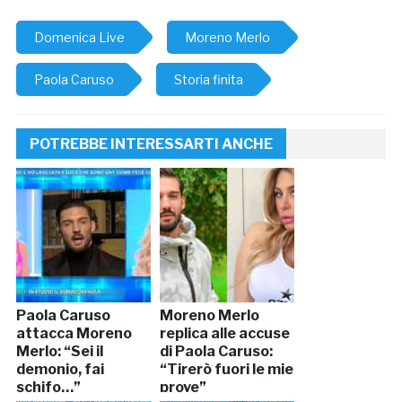
Domenica Live
Moreno Merlo
Paola Caruso
Storia finita
POTREBBE INTERESSARTI ANCHE
Paola Caruso
Moreno Merlo
attacca Moreno
replica alle accuse
Merlo: “Sei il
di Paola Caruso:
demonio, fai
“Tirerò fuori le mie
schifo…”
prove”