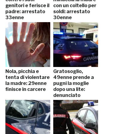
genitori e ferisce il
con un coltello per
padre: arrestato
soldi: arrestato
33enne
30enne
Nola, picchia e
Gratosoglio,
tenta di violentare
49enne prende a
la madre: 29enne
pugni la moglie
finisce in carcere
dopo una lite:
denunciato