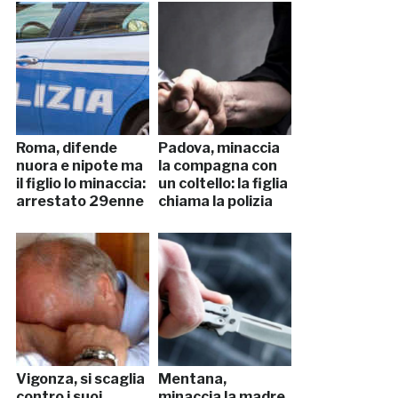
Roma, difende
Padova, minaccia
nuora e nipote ma
la compagna con
il figlio lo minaccia:
un coltello: la figlia
arrestato 29enne
chiama la polizia
Vigonza, si scaglia
Mentana,
contro i suoi
minaccia la madre