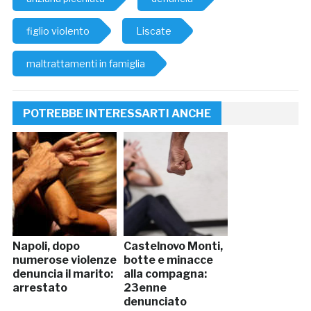
figlio violento
Liscate
maltrattamenti in famiglia
POTREBBE INTERESSARTI ANCHE
Napoli, dopo
Castelnovo Monti,
numerose violenze
botte e minacce
denuncia il marito:
alla compagna:
arrestato
23enne
denunciato