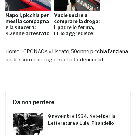
Napoli, picchia per
Vuole uscire a
mesi la compagna
comprare la droga:
e la suocera:
il padre lo ferma,
42enne arrestato
lui lo aggredisce
Home
»
CRONACA
»
Liscate, 50enne picchia l’anziana
madre con calci, pugni e schiaffi: denunciato
Da non perdere
8 novembre 1934, Nobel per la
Letteratura a Luigi Pirandello