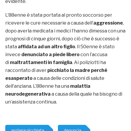
evidente.
L’88enne è stata portata al pronto soccorso per
ricevere le cure necessarie a causa dell’
aggressione
,
dopo averla medicata i medici l’hanno dimessa con una
prognosi di cinque giorni, dopo ciò che è successo è
stata
affidata ad un altro figlio
. Il 50enne è stato
invece
denunciato a piede libero
con l’accusa
di
maltrattamenti in famiglia
. Ai poliziotti ha
raccontato di aver
picchiato la madre perché
esasperato
a causa delle condizioni di salute
dell’anziana. L’88enne ha una
malattia
neurodegenerativa
a causa della quale ha bisogno di
un’assistenza continua.
anziana picchiata
denuncia