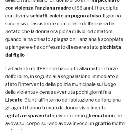
della città di Milano. Un uomo di 50 anni
ha picchiato
con violenza l’anziana madre
di 88 anni, l’ha colpita
con diversi
schiaffi, calci e un pugno al viso
. Il giorno
successivo l’assistente domiciliare dell’anziana ha
notato che la donna era piena di lividi ed ematomi,
quando le ha chiesto spiegazioni l’anziana è scoppiata
a piangere e ha confessato di essere stata
picchiata
dal figlio
.
La badante dell’88enne ha subito allarmato le forze
dell’ordine, in seguito alla segnalazione immediato è
stato l’intervento della polizia municipale sul luogo
della violenta vicenda avvenuta pochi giorni fa a
Liscate
. Giunti all’interno dell’abitazione dell’anziana
gli agenti hanno trovato la donna visibilmente
agitata e spaventat
a, diversi erano gli
ematomi
che
aveva sul corpo, sul viso aveva invece un
graffio
molto