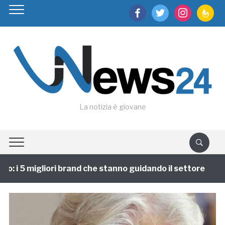
facebook
twitter
instagram
feedburn
La notizia è giovane
 i 5 migliori brand che stanno guidando il settore
1