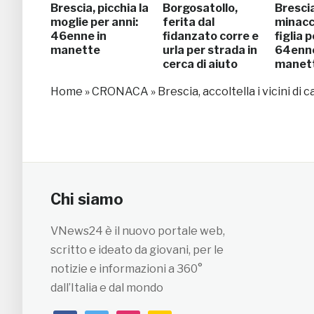
Brescia, picchia la
Borgosatollo,
Brescia
moglie per anni:
ferita dal
minacc
46enne in
fidanzato corre e
figlia 
manette
urla per strada in
64enne
cerca di aiuto
manet
Home
»
CRONACA
»
Brescia, accoltella i vicini 
Chi siamo
VNews24 è il nuovo portale web,
scritto e ideato da giovani, per le
notizie e informazioni a 360°
dall’Italia e dal mondo