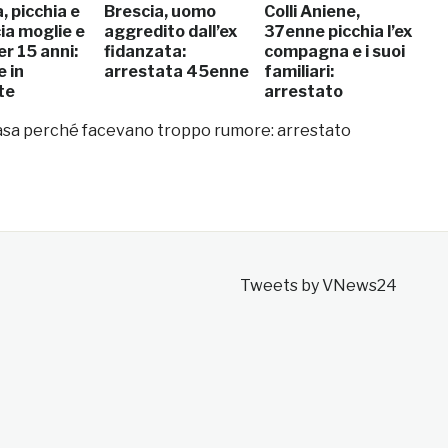
, picchia e
Brescia, uomo
Colli Aniene,
ia moglie e
aggredito dall’ex
37enne picchia l’ex
per 15 anni:
fidanzata:
compagna e i suoi
 in
arrestata 45enne
familiari:
te
arrestato
di casa perché facevano troppo rumore: arrestato
Tweets by VNews24