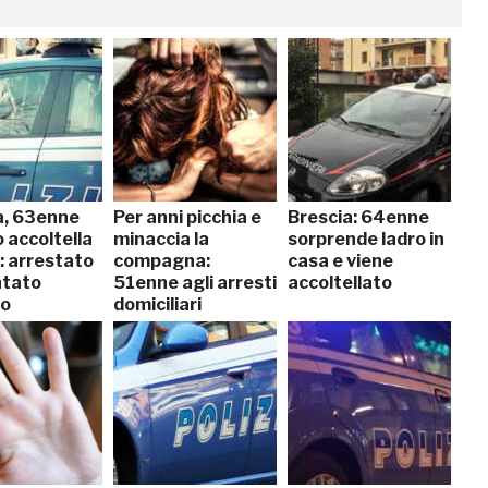
a, 63enne
Per anni picchia e
Brescia: 64enne
 accoltella
minaccia la
sorprende ladro in
: arrestato
compagna:
casa e viene
ntato
51enne agli arresti
accoltellato
io
domiciliari