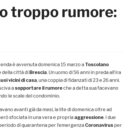
o troppo rumore:
cenda è avvenuta domenica 15 marzo a
Toscolano
 della città di
Brescia
. Un uomo di 56 anni in preda all’ira
uoi vicini di casa
, una coppia di fidanzati di 23 e 26 anni.
sciva a
sopportare il rumore
che a detta sua facevano
do le scale del condominio.
avano avanti già da mesi, la lite di domenica oltre ad
 però sfociata in una vera e propria
aggressione
. I due
 periodo di quarantena per l’emergenza
Coronavirus
per