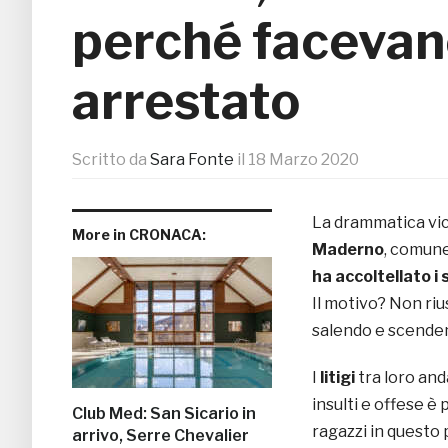
perché facevan
arrestato
Scritto da
Sara Fonte
il
18 Marzo 2020
La drammatica vi
More in CRONACA:
Maderno
, comune
ha accoltellato i s
Il motivo? Non riu
salendo e scenden
I
litigi
tra loro and
insulti e offese è
Club Med: San Sicario in
ragazzi in questo
arrivo, Serre Chevalier