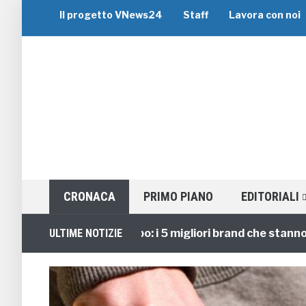
Il progetto VNews24
Staff
Lavora con noi
CRONACA
PRIMO PIANO
EDITORIALI
Viaggi di Gruppo: i 5 migliori brand che stanno gui
ULTIME NOTIZIE