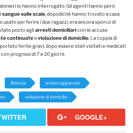
abinieri lo hanno interrogato. Gli agenti hanno però
i
sangue sulle scale
, dopodiché hanno trovato a casa
lo usato per ferire i due ragazzi, era ancora sporco di
stato posto agli
arresti domiciliari
con le accuse
ate continuate
e
violazione di domicilio
. La coppia di
iportato ferite gravi, dopo essere stati visitati e medicati
 con prognosi di 7 e 20 giorni.
Brescia
lesioni aggravate
rno
violazione di domicilio
TWITTER
GOOGLE+