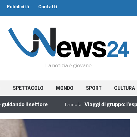
Pubblicità
Contatti
La notizia è giovane
SPETTACOLO
MONDO
SPORT
CULTURA
dando il settore
Viaggi di gruppo: l’esperi
1 annofa