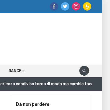
facebook
twitter
instagram
feedburner
DANCE
enza condivisa torna di moda ma cambia faccia
4 ann
Da non perdere