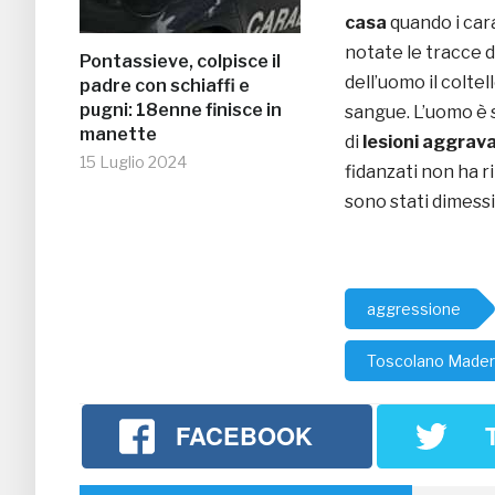
casa
quando i car
notate le tracce d
Pontassieve, colpisce il
dell’uomo il coltel
padre con schiaffi e
pugni: 18enne finisce in
sangue. L’uomo è 
manette
di
lesioni aggrav
15 Luglio 2024
fidanzati non ha r
sono stati dimessi
aggressione
Toscolano Made
FACEBOOK