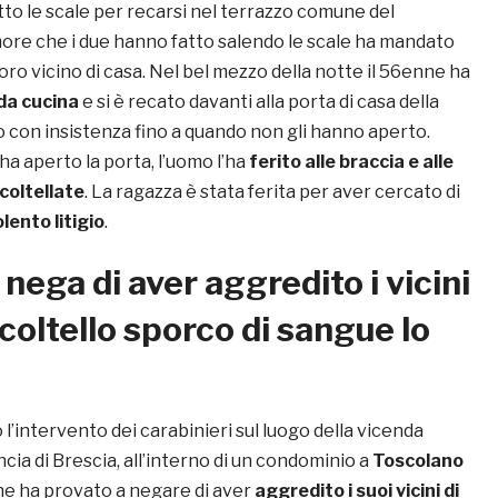
tto le scale per recarsi nel terrazzo comune del
more che i due hanno fatto salendo le scale ha mandato
l loro vicino di casa. Nel bel mezzo della notte il 56enne ha
 da cucina
e si è recato davanti alla porta di casa della
o con insistenza fino a quando non gli hanno aperto.
a aperto la porta, l’uomo l’ha
ferito alle braccia e alle
coltellate
. La ragazza è stata ferita per aver cercato di
olento litigio
.
 nega di aver aggredito i vicini
l coltello sporco di sangue lo
l’intervento dei carabinieri sul luogo della vicenda
cia di Brescia, all’interno di un condominio a
Toscolano
nne ha provato a negare di aver
aggredito i suoi vicini di