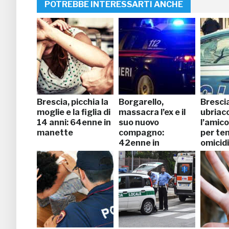
POTREBBE INTERESSARTI ANCHE
Brescia, picchia la
Borgarello,
Bresci
moglie e la figlia di
massacra l’ex e il
ubriaco
14 anni: 64enne in
suo nuovo
l’amico
manette
compagno:
per te
42enne in
omicid
manette