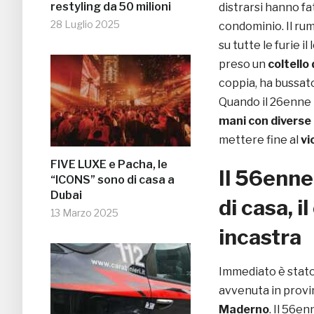
restyling da 50 milioni
distrarsi hanno fa
28 Luglio 2025
condominio. Il ru
su tutte le furie i
preso un
coltello
coppia, ha bussat
Quando il 26enne h
mani con diverse 
mettere fine al
vi
FIVE LUXE e Pacha, le
Il 56enne
“ICONS” sono di casa a
Dubai
di casa, i
13 Marzo 2025
incastra
Immediato è stato 
avvenuta in provin
Maderno
. Il 56e