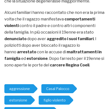
che la situazione degenerasse maggiormente.
Alcuni familiari hanno raccontato che non era la prima
volta che il ragazzo manifestava
comportamenti
violenti
contro il padre e contro altri componenti
della famiglia. In più occasioni il 19enne era stato
denunciato
dopo aver
aggredito i suoi familiari
. I
poliziotti dopo aver bloccato il ragazzo lo
hanno
arrestato
con le accuse di
maltrattamenti in
famiglia
ed
estorsione
. Dopo l’arresto per il 19enne si
sono aperte le porte del
carcere Regina Coeli
.
aggressione
Casal Palocco
estorsione
figlio violento