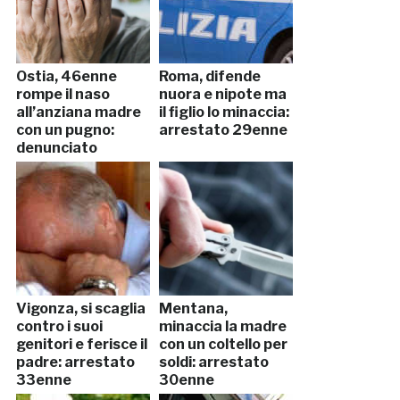
Ostia, 46enne
Roma, difende
rompe il naso
nuora e nipote ma
all’anziana madre
il figlio lo minaccia:
con un pugno:
arrestato 29enne
denunciato
Vigonza, si scaglia
Mentana,
contro i suoi
minaccia la madre
genitori e ferisce il
con un coltello per
padre: arrestato
soldi: arrestato
33enne
30enne