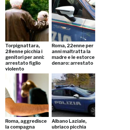
Torpignattara,
Roma, 22enne per
28enne picchia i
anni maltratta la
genitori per anni:
madre e le estorce
arrestato figlio
denaro: arrestato
violento
Roma, aggredisce
Albano Laziale,
la compagna
ubriaco picchia