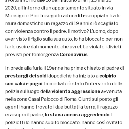
svolta intorno alle 10 del mattino di ieri, 23 marzo
2020, all’interno di un appartamento situato in via
Monsignor Pini. In seguito ad una
lite
scoppiata tra le
mura domestiche un ragazzo di 19 anni si è scagliato
con violenza contro il padre. Il motivo? L’uomo, dopo
aver visto il figlio sulla sua auto, lo ha bloccato per non
farlo uscire dal momento che avrebbe violato i divieti
previsti per l’emergenza
Coronavirus
.
In preda alla furia il 19enne ha prima chiesto al padre di
prestargli dei soldi
dopodiché ha iniziato a
colpirlo
con calci e pugni
. Immediato è stato l’intervento della
polizia sul luogo della
violenta aggressione
avvenuta
nella zona Casal Palocco di Roma. Giunti sul posto gli
agenti hanno trovato i due buttati a terra, il ragazzo
era sopra il padre,
lo stava ancora aggredendo
. I
poliziotti lo hanno subito bloccato, hanno così evitato