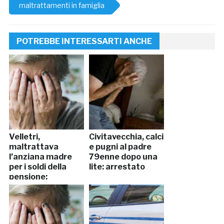
maltrattamenti in famiglia
POTREBBE INTERESSARTI ANCHE
Velletri,
Civitavecchia, calci
maltrattava
e pugni al padre
l’anziana madre
79enne dopo una
per i soldi della
lite: arrestato
pensione:
arrestato