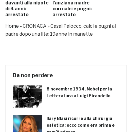
davanti alla nipote
l’anziana madre
di 4 anni:
con calci e pugni:
arrestato
arrestato
Home
»
CRONACA
»
Casal Palocco, calci e pugni al
padre dopo una lite: 19enne in manette
Da non perdere
8 novembre 1934, Nobel per la
Letteratura a Luigi Pirandello
Ilary Blasi ricorre alla chirurgia
estetica: ecco come era prima e
com’è adesso…