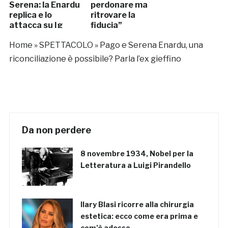
Serena: la Enardu
perdonare ma
replica e lo
ritrovare la
attacca su Ig
fiducia”
Home
»
SPETTACOLO
»
Pago e Serena Enardu, una
riconciliazione è possibile? Parla l’ex gieffino
Da non perdere
8 novembre 1934, Nobel per la
Letteratura a Luigi Pirandello
Ilary Blasi ricorre alla chirurgia
estetica: ecco come era prima e
com’è adesso…