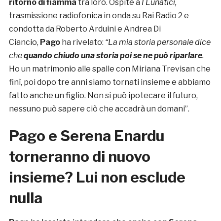
ritorno di fiamma
tra loro. Ospite a
I Lunatici,
trasmissione radiofonica in onda su Rai Radio 2 e
condotta da Roberto Arduini e Andrea Di
Ciancio,
Pago
ha rivelato:
“La mia storia personale dice
che
quando chiudo una storia poi se ne può riparlare
.
Ho un matrimonio alle spalle con Miriana Trevisan che
finì, poi dopo tre anni siamo tornati insieme e abbiamo
fatto anche un figlio. Non si può ipotecare il futuro,
nessuno può sapere ciò che accadrà un domani”.
Pago e Serena Enardu
torneranno di nuovo
insieme? Lui non esclude
nulla