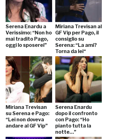
Serena Enardu a
Miriana Trevisan al
Verissimo: “Non ho
GF Vip per Pago, il
mai tradito Pago,
consiglio su
oggi lo sposerei”
Serena: “La ami?
Torna da lei“
Miriana Trevisan
Serena Enardu
su Serena e Pago:
dopo il confronto
“Lei non doveva
con Pago: “Ho
andare al GF Vip”
pianto tutta la
notte…”