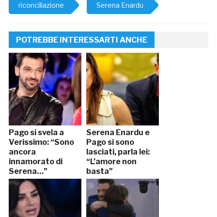
riconciliazione
Serena Enardu
POTREBBE INTERESSARTI ANCHE
Pago si svela a
Serena Enardu e
Verissimo: “Sono
Pago si sono
ancora
lasciati, parla lei:
innamorato di
“L’amore non
Serena…”
basta”