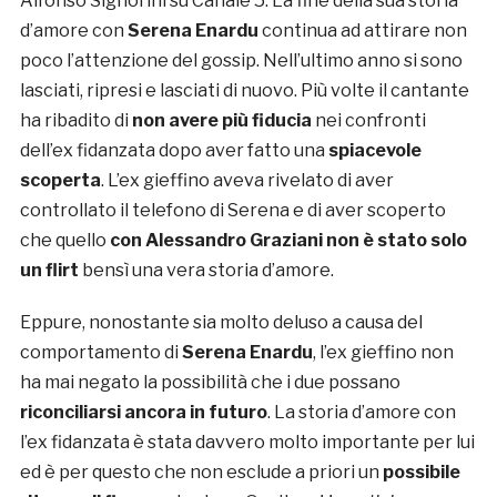
Alfonso Signorini su Canale 5. La fine della sua storia
d’amore con
Serena Enardu
continua ad attirare non
poco l’attenzione del gossip. Nell’ultimo anno si sono
lasciati, ripresi e lasciati di nuovo. Più volte il cantante
ha ribadito di
non avere più fiducia
nei confronti
dell’ex fidanzata dopo aver fatto una
spiacevole
scoperta
. L’ex gieffino aveva rivelato di aver
controllato il telefono di Serena e di aver scoperto
che quello
con Alessandro Graziani non è stato solo
un flirt
bensì una vera storia d’amore.
Eppure, nonostante sia molto deluso a causa del
comportamento di
Serena Enardu
, l’ex gieffino non
ha mai negato la possibilità che i due possano
riconciliarsi ancora in futuro
. La storia d’amore con
l’ex fidanzata è stata davvero molto importante per lui
ed è per questo che non esclude a priori un
possibile