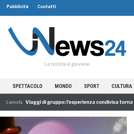
Pubblicità
Contatti
La notizia è giovane
SPETTACOLO
MONDO
SPORT
CULTURA
Viaggi di gruppo: l’esperienza condivisa torna di mo
ofa