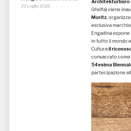
Architekturbüro 
29 Luglio 2026
Ghelfa) viene ina
Moritz
, organizza
esclusiva marchio,
Engadina espone a
in tutto il mondo e
Cultura
il riconos
consacrato com
54esima Biennale
partecipazione al