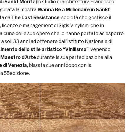
di Sankt Moritz
(lo studio di architettura Francesco
ugurata la mostra
Wanna Be a Millionaire in Sankt
ta da
The Last Resistance
, società che gestisce il
 licenze e management di Sigis Vinylism, che in
lcune delle sue opere che lo hanno portato ad esporre
 a soli 33 anni ad ottenere dall’Istituto Nazionale di
cimento dello stile artistico “Vinilismo”
, venendo
e
Maestro d’Arte
durante la sua partecipazione alla
 di Venezia,
bissata due anni dopo con la
la 55edizione.