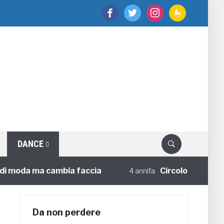
facebook
twitter
instagram
feedburner
DANCE
da ma cambia faccia
Circoloco e Social Musi
4 annifa
Da non perdere