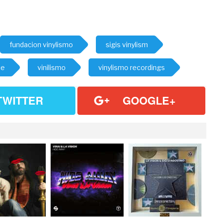
fundacion vinylismo
sigis vinylism
ce
vinilismo
vinylismo recordings
TWITTER
GOOGLE+