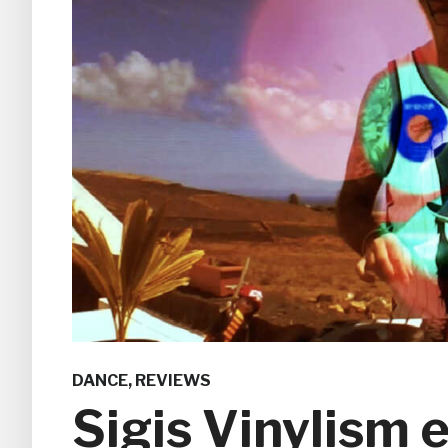
DANCE
,
REVIEWS
Sigis Vinylism e