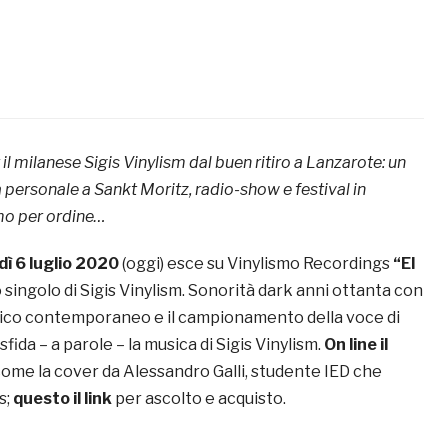
 il milanese Sigis Vinylism dal buen ritiro a Lanzarote: un
 personale a Sankt Moritz, radio-show e festival in
mo per ordine…
dì 6 luglio 2020
(oggi) esce su Vinylismo Recordings
“El
vo singolo di Sigis Vinylism. Sonorità dark anni ottanta con
ico contemporaneo e il campionamento della voce di
ida – a parole – la musica di Sigis Vinylism.
On line il
 come la cover da Alessandro Galli, studente IED che
s;
questo il link
per ascolto e acquisto.