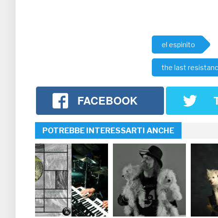
el espinito
the last resistan
FACEBOOK
POTREBBE INTERESSARTI ANCHE