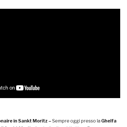
naire in Sankt Moritz –
Sempre oggi presso la
Ghelfa