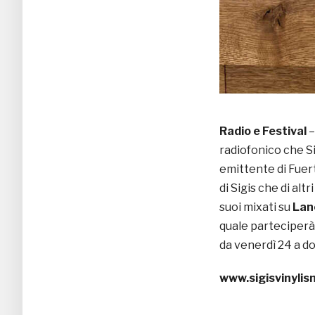
Radio e Festival
–
radiofonico che S
emittente di Fuert
di Sigis che di alt
suoi mixati su
Lan
quale parteciperà 
da venerdì 24 a do
www.sigisvinyli