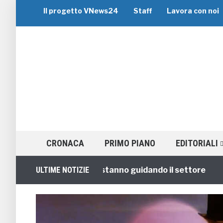
Il progetto VNews24
Staff
Lavora con noi
CRONACA
PRIMO PIANO
EDITORIALI
5 migliori brand che stanno guidando il settore
ULTIME NOTIZIE
1 ann