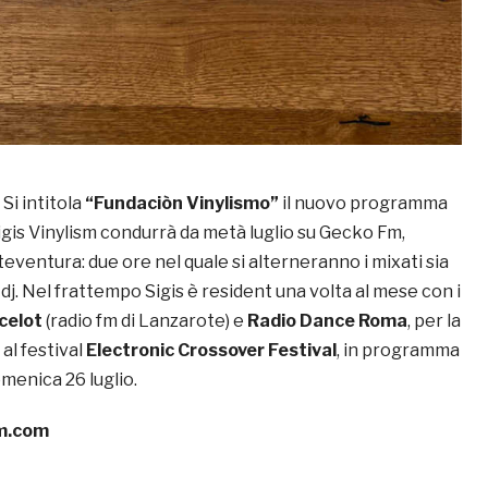
 Si intitola
“Fundaciòn Vinylismo”
il nuovo programma
igis Vinylism condurrà da metà luglio su Gecko Fm,
eventura: due ore nel quale si alterneranno i mixati sia
ri dj. Nel frattempo Sigis è resident una volta al mese con i
celot
(radio fm di Lanzarote) e
Radio Dance Roma
, per la
al festival
Electronic Crossover Festival
, in programma
menica 26 luglio.
sm.com