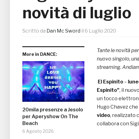
novità di luglio
Scritto da
Dan Mc Sword
il
6 Luglio 2020
Tante le novità per
More in DANCE:
nuovo singolo, una
streaming. Andia
El Espinito
–
lune
Espinito”
, il nuo
un tocco elettron
Hugo Chavez che sf
20mila presenze a Jesolo
video
, realizzato
per Aperyshow On The
Beach
collabora con Sigi
6 Agosto 2026