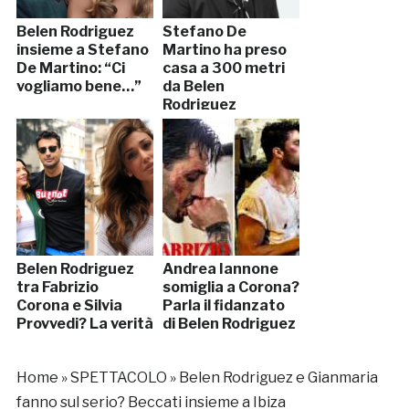
Belen Rodriguez
Stefano De
insieme a Stefano
Martino ha preso
De Martino: “Ci
casa a 300 metri
vogliamo bene…”
da Belen
Rodriguez
Belen Rodriguez
Andrea Iannone
tra Fabrizio
somiglia a Corona?
Corona e Silvia
Parla il fidanzato
Provvedi? La verità
di Belen Rodriguez
Home
»
SPETTACOLO
»
Belen Rodriguez e Gianmaria
fanno sul serio? Beccati insieme a Ibiza