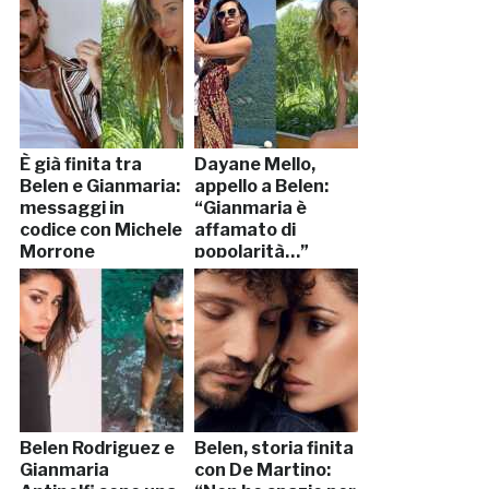
È già finita tra
Dayane Mello,
Belen e Gianmaria:
appello a Belen:
messaggi in
“Gianmaria è
codice con Michele
affamato di
Morrone
popolarità…”
Belen Rodriguez e
Belen, storia finita
Gianmaria
con De Martino: