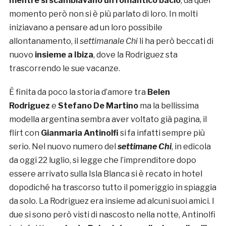
mentre si scambiavano un romantico bacio
, da quel
momento però non si è più parlato di loro. In molti
iniziavano a pensare ad un loro possibile
allontanamento, il
settimanale Chi
li ha però beccati di
nuovo
insieme a Ibiza
, dove la Rodriguez sta
trascorrendo le sue vacanze.
È finita da poco la storia d’amore tra
Belen
Rodriguez
e
Stefano De Martino
ma la bellissima
modella argentina sembra aver voltato già pagina, il
flirt con
Gianmaria Antinolfi
si fa infatti sempre più
serio. Nel nuovo numero del
settimane Chi
, in edicola
da oggi 22 luglio, si legge che l’imprenditore dopo
essere arrivato sulla Isla Blanca si è recato in hotel
dopodiché ha trascorso tutto il pomeriggio in spiaggia
da solo. La Rodriguez era insieme ad alcuni suoi amici. I
due si sono però visti di nascosto nella notte, Antinolfi