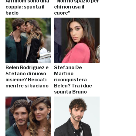
Antinolfi sono una
“Non ho spazio per
coppia: spunta il
chi non usa il
bacio
cuore”
Belen Rodriguez e
Stefano De
Stefano di nuovo
Martino
insieme? Beccati
riconquisterà
mentre si baciano
Belen? Tra i due
spunta Bruno
Cerella