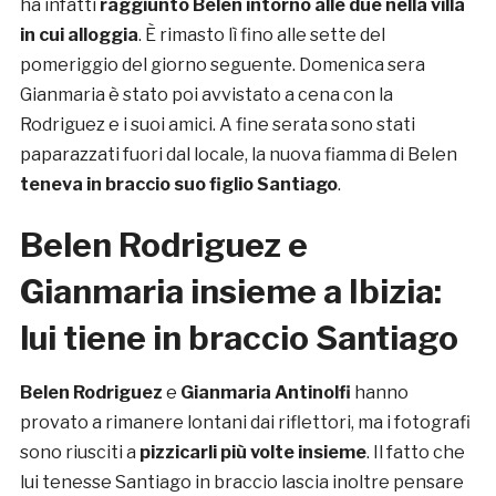
ha infatti
raggiunto Belen intorno alle due nella villa
in cui alloggia
. È rimasto lì fino alle sette del
pomeriggio del giorno seguente. Domenica sera
Gianmaria è stato poi avvistato a cena con la
Rodriguez e i suoi amici. A fine serata sono stati
paparazzati fuori dal locale, la nuova fiamma di Belen
teneva in braccio suo figlio Santiago
.
Belen Rodriguez e
Gianmaria insieme a Ibizia:
lui tiene in braccio Santiago
Belen Rodriguez
e
Gianmaria Antinolfi
hanno
provato a rimanere lontani dai riflettori, ma i fotografi
sono riusciti a
pizzicarli più volte insieme
. Il fatto che
lui tenesse Santiago in braccio lascia inoltre pensare