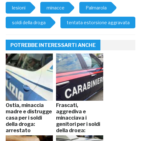
lesioni
minacce
Palmarola
soldi della droga
tentata estorsione aggravata
POTREBBE INTERESSARTI ANCHE
Ostia, minaccia
Frascati,
madre e distrugge
aggrediva e
casa per i soldi
minacciava i
della droga:
genitori per i soldi
arrestato
della droga:
arrestato