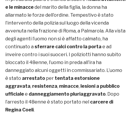
e le minacce
del marito della figlia, la donna ha
allarmato le forze dell’ordine. Tempestivo è stato
l’intervento della polizia sul luogo della vicenda
avvenuta nella frazione di Roma, a Palmarola. Alla vista
degli agenti l’uomo non si è affatto calmato, ha
continuato a
sferrare calci contro la porta
e ad
inveire contro i suoi suoceri. I poliziotti hanno subito
bloccato il 48enne, l’uomo in preda all’ira ha
danneggiato alcuni oggetti in commissariato. L’uomo
è stato
arrestato
per
tentata estorsione
aggravata
,
resistenza
,
minacce
,
lesioni a pubblico
ufficiale
e
danneggiamento pluriaggravato
. Dopo
l’arresto il 48enne è stato portato nel
carcere di
Regina Coeli
.