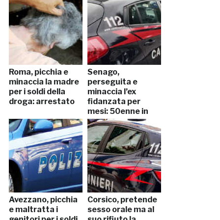
Roma, picchia e
Senago,
minaccia la madre
perseguita e
per i soldi della
minaccia l’ex
droga: arrestato
fidanzata per
mesi: 50enne in
manette
Avezzano, picchia
Corsico, pretende
e maltratta i
sesso orale ma al
genitori per i soldi
suo rifiuto la