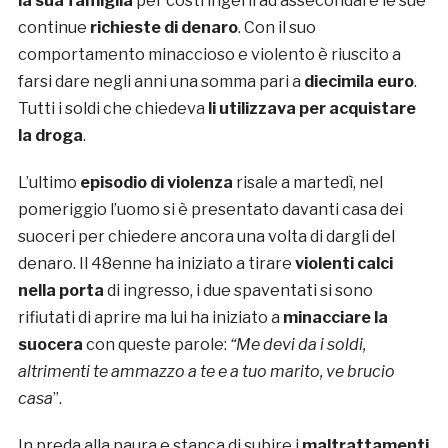
la sua famiglia
per costringerli ad assecondare le sue
continue
richieste di denaro
. Con il suo
comportamento minaccioso e violento è riuscito a
farsi dare negli anni una somma pari a
diecimila euro
.
Tutti i soldi che chiedeva
li utilizzava per acquistare
la droga
.
L’ultimo
episodio di violenza
risale a martedì, nel
pomeriggio l’uomo si è presentato davanti casa dei
suoceri per chiedere ancora una volta di dargli del
denaro. Il 48enne ha iniziato a tirare
violenti calci
nella porta
di ingresso, i due spaventati si sono
rifiutati di aprire ma lui ha iniziato a
minacciare la
suocera
con queste parole:
“Me devi da i soldi,
altrimenti te ammazzo a te e a tuo marito, ve brucio
casa
”.
In preda alla paura e stanca di subire i
maltrattamenti