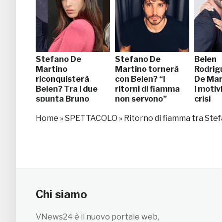
Stefano De
Stefano De
Belen
Martino
Martino tornerà
Rodrig
riconquisterà
con Belen? “I
De Mart
Belen? Tra i due
ritorni di fiamma
i motivi
spunta Bruno
non servono”
crisi
Cerella
Home
»
SPETTACOLO
»
Ritorno di fiamma tra Ste
Chi siamo
VNews24 è il nuovo portale web,