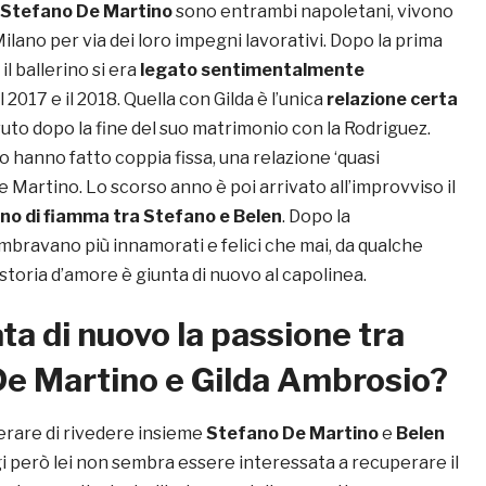
Stefano De Martino
sono entrambi napoletani, vivono
lano per via dei loro impegni lavorativi. Dopo la prima
il ballerino si era
legato sentimentalmente
il 2017 e il 2018. Quella con Gilda è l’unica
relazione certa
uto dopo la fine del suo matrimonio con la Rodriguez.
o hanno fatto coppia fissa, una relazione ‘quasi
De Martino. Lo scorso anno è poi arrivato all’improvviso il
rno di fiamma tra Stefano e Belen
. Dopo la
mbravano più innamorati e felici che mai, da qualche
storia d’amore è giunta di nuovo al capolinea.
ta di nuovo la passione tra
De Martino e Gilda Ambrosio?
perare di rivedere insieme
Stefano De Martino
e
Belen
gi però lei non sembra essere interessata a recuperare il