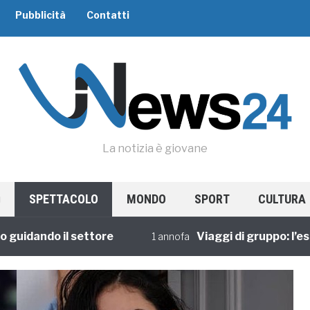
Pubblicità
Contatti
La notizia è giovane
SPETTACOLO
MONDO
SPORT
CULTURA
dando il settore
Viaggi di gruppo: l’esperi
1 annofa