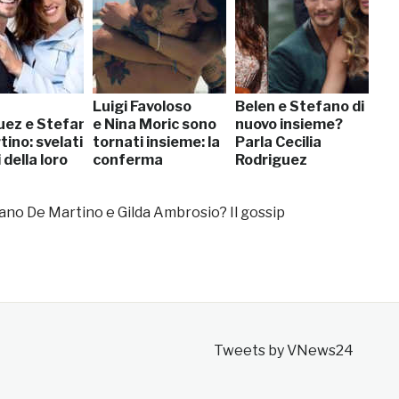
Luigi Favoloso
Belen e Stefano di
uez e Stefano
e Nina Moric sono
nuovo insieme?
ino: svelati
tornati insieme: la
Parla Cecilia
 della loro
conferma
Rodriguez
fano De Martino e Gilda Ambrosio? Il gossip
Tweets by VNews24