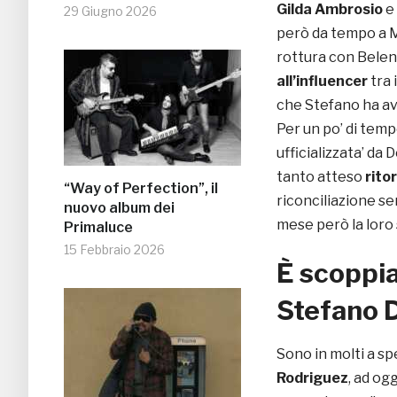
Gilda Ambrosio
e
29 Giugno 2026
però da tempo a Mi
rottura con Belen 
all’influencer
tra 
che Stefano ha av
Per un po’ di temp
ufficializzata’ da 
tanto atteso
rito
“Way of Perfection”, il
riconciliazione se
nuovo album dei
mese però la loro 
Primaluce
15 Febbraio 2026
È scoppia
Stefano 
Sono in molti a s
Rodriguez
, ad og