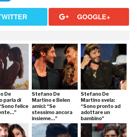
TWITTER
GOOGLE+
o De
Stefano De
Stefano De
 parla di
Martino e Belen
Martino svela:
“Sono felice
amici: “Se
“Sono pronto ad
ente…”
stessimo ancora
adottare un
insieme…”
bambino”