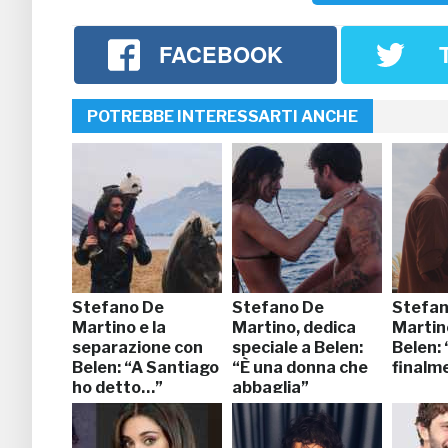
FACEBOOK
POTREBBE INTERESSARTI ANCHE
Stefano De
Stefano De
Stefan
Martino e la
Martino, dedica
Martino
separazione con
speciale a Belen:
Belen: 
Belen: “A Santiago
“È una donna che
finalm
ho detto…”
abbaglia”