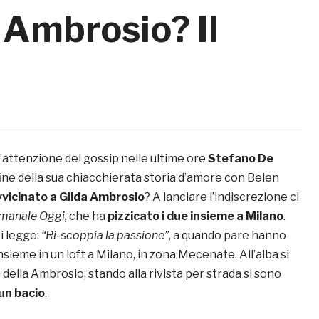
 Ambrosio? Il
l’attenzione del gossip nelle ultime ore
Stefano De
 fine della sua chiacchierata storia d’amore con Belen
avvicinato a
Gilda Ambrosio
? A lanciare l’indiscrezione ci
imanale Oggi,
che ha
pizzicato i due insieme a Milano
.
si legge:
“Ri-scoppia la passione”,
a quando pare hanno
nsieme in un loft a Milano, in zona Mecenate. All’alba si
 della Ambrosio, stando alla rivista per strada si sono
un bacio
.