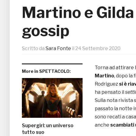
Martino e Gilda
gossip
Scritto da
Sara Fonte
il
24 Settembre 2020
Torna ad attirare 
More in SPETTACOLO:
Martino
, dopo la
Rodriguez
si è ri
ha pensato il
sett
Sulla nota rivista 
passato la notte i
sono recati a casa
anche
scambiati 
Supergirl: un universo
tutto suo