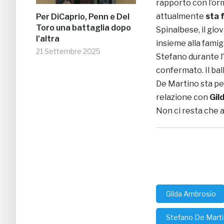
rapporto con l’orm
attualmente
sta 
Per DiCaprio, Penn e Del
Toro una battaglia dopo
Spinalbese, il gi
l’altra
insieme alla famigl
21 Settembre 2025
Stefano durante l’
confermato. Il bal
De Martino sta pen
relazione con
Gil
Non ci resta che a
Gilda Ambrosio
Stefano De Mart