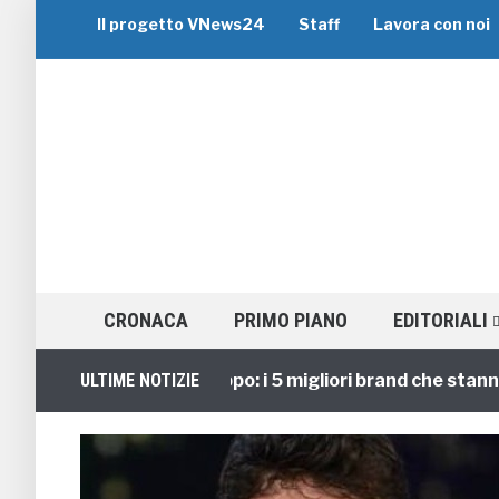
Il progetto VNews24
Staff
Lavora con noi
CRONACA
PRIMO PIANO
EDITORIALI
Viaggi di Gruppo: i 5 migliori brand che stanno gui
ULTIME NOTIZIE