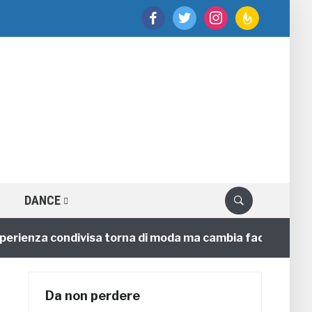
facebook
twitter
instagram
feedburner
DANCE
enza condivisa torna di moda ma cambia faccia
4 ann
Da non perdere