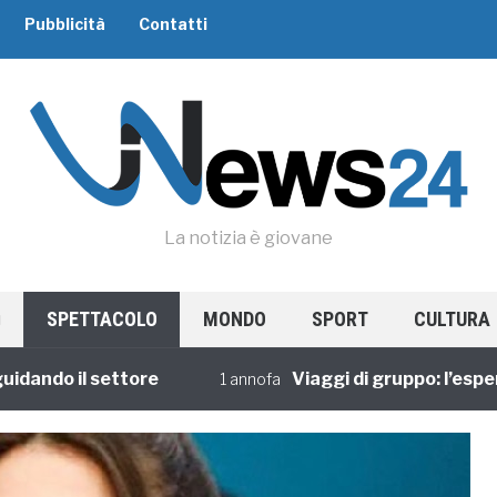
Pubblicità
Contatti
La notizia è giovane
SPETTACOLO
MONDO
SPORT
CULTURA
do il settore
Viaggi di gruppo: l’esperienz
1 annofa