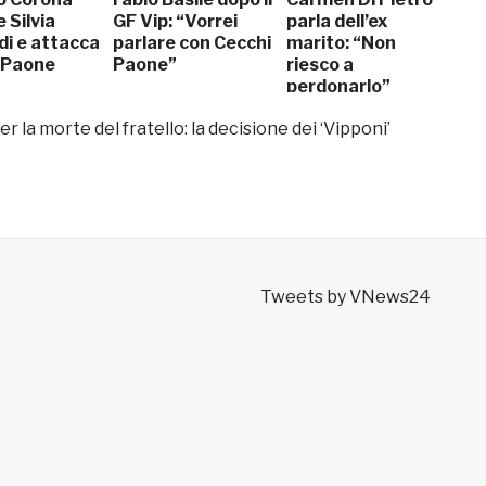
 Silvia
GF Vip: “Vorrei
parla dell’ex
di e attacca
parlare con Cecchi
marito: “Non
 Paone
Paone”
riesco a
perdonarlo”
 la morte del fratello: la decisione dei ‘Vipponi’
Tweets by VNews24