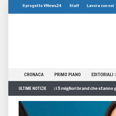
Il progetto VNews24
Staff
Lavora con noi
CRONACA
PRIMO PIANO
EDITORIALI
Viaggi di Gruppo: i 5 migliori brand che stanno guidan
ULTIME NOTIZIE