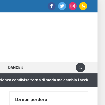
facebook
twitter
instagram
feedburner
DANCE
a condivisa torna di moda ma cambia faccia
4 annifa
Da non perdere