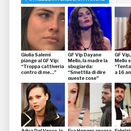
Giulia Salemi
GF Vip Dayane
GF Vip
piange al GF Vip:
Mello, la madre la
Mello s
“Troppa cattiveria
sbugiarda:
“Tentat
contro di me…”
“Smettila di dire
a 16 a
queste cose”
Adua Del Vesco, la
Eva Henger ancora
Fabriz