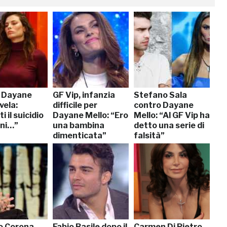
, Dayane
GF Vip, infanzia
Stefano Sala
vela:
difficile per
contro Dayane
i il suicidio
Dayane Mello: “Ero
Mello: “Al GF Vip ha
nni…”
una bambina
detto una serie di
dimenticata”
falsità”
io Corona
Fabio Basile dopo il
Carmen Di Pietro