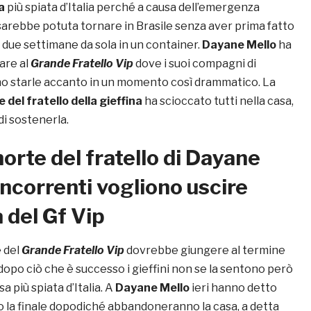
a
più spiata d’Italia perché a causa dell’emergenza
arebbe potuta tornare in Brasile senza aver prima fatto
 due settimane da sola in un container.
Dayane Mello
ha
tare al
Grande Fratello Vip
dove i suoi compagni di
o starle accanto in un momento così drammatico. La
 del fratello della gieffina
ha scioccato tutti nella casa,
i sostenerla.
orte del fratello di Dayane
oncorrenti vogliono uscire
a del Gf Vip
e del
Grande Fratello Vip
dovrebbe giungere al termine
dopo ciò che è successo i gieffini non se la sentono però
sa più spiata d’Italia. A
Dayane Mello
ieri hanno detto
o la finale dopodiché abbandoneranno la casa, a detta