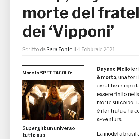
morte del fratel
dei ‘Vipponi’
Scritto da
Sara Fonte
il
4 Febbraio 2021
Dayane Mello
ieri
More in SPETTACOLO:
è morto
, una terr
avrebbe compiuto 
essere finito nell
morto sul colpo. 
è rientrata e ha 
avventura.
Supergirl: un universo
La modella brasili
tutto suo