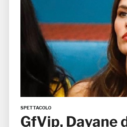
SPETTACOLO
GfVip, Dayane d