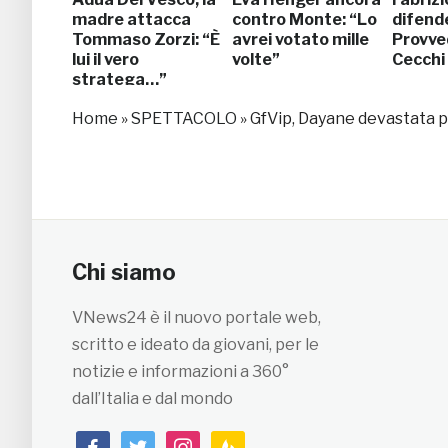
madre attacca
contro Monte: “Lo
difende
Tommaso Zorzi: “È
avrei votato mille
Provve
lui il vero
volte”
Cecchi
stratega…”
Home
»
SPETTACOLO
»
GfVip, Dayane devastata per
Chi siamo
VNews24 è il nuovo portale web,
scritto e ideato da giovani, per le
notizie e informazioni a 360°
dall’Italia e dal mondo
facebook
twitter
instagram
feedburner