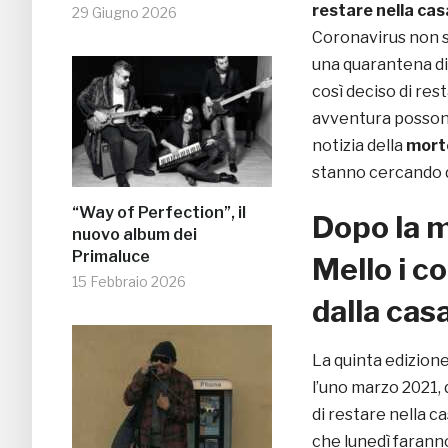
restare nella cas
29 Giugno 2026
Coronavirus non s
una quarantena di
così deciso di res
avventura posson
notizia della
morte
stanno cercando d
“Way of Perfection”, il
Dopo la m
nuovo album dei
Primaluce
Mello i c
15 Febbraio 2026
dalla cas
La quinta edizion
l’uno marzo 2021, 
di restare nella ca
che lunedì farann