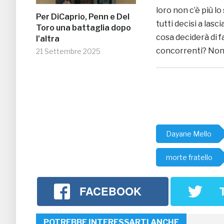
loro non c’è più l
Per DiCaprio, Penn e Del
tutti decisi a lasc
Toro una battaglia dopo
cosa deciderà di f
l’altra
concorrenti? Non 
21 Settembre 2025
Dayane Mello
morte fratello
FACEBOOK
POTREBBE INTERESSARTI ANCHE