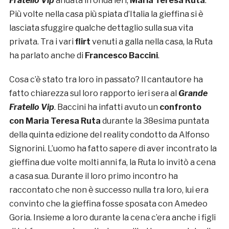
Fratello Vip
andata in onda ieri,
Maria Teresa Ruta
.
Più volte nella casa più spiata d’Italia la gieffina si è
lasciata sfuggire qualche dettaglio sulla sua vita
privata. Tra i vari
flirt
venuti a galla nella casa, la Ruta
ha parlato anche di
Francesco Baccini
.
Cosa c’è stato tra loro in passato? Il cantautore ha
fatto chiarezza sul loro rapporto ieri sera al
Grande
Fratello Vip
. Baccini ha infatti avuto un
confronto
con
Maria Teresa Ruta
durante la 38esima puntata
della quinta edizione del reality condotto da Alfonso
Signorini. L’uomo ha fatto sapere di aver incontrato la
gieffina due volte molti anni fa, la Ruta lo invitò a cena
a casa sua. Durante il loro primo incontro ha
raccontato che non è successo nulla tra loro, lui era
convinto che la gieffina fosse sposata con Amedeo
Goria. Insieme a loro durante la cena c’era anche i figli