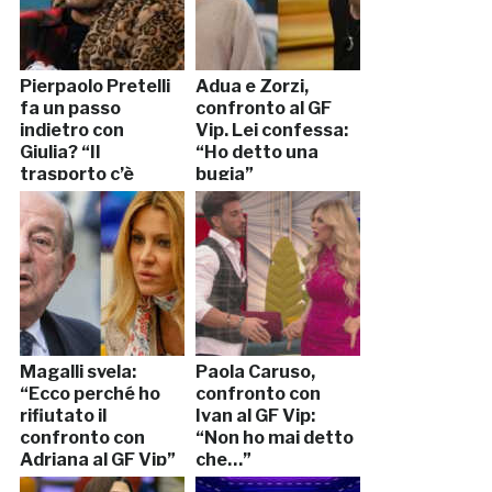
Pierpaolo Pretelli
Adua e Zorzi,
fa un passo
confronto al GF
indietro con
Vip. Lei confessa:
Giulia? “Il
“Ho detto una
trasporto c’è
bugia”
ma…”
Magalli svela:
Paola Caruso,
“Ecco perché ho
confronto con
rifiutato il
Ivan al GF Vip:
confronto con
“Non ho mai detto
Adriana al GF Vip”
che…”