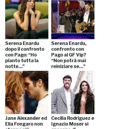
Serena Enardu
Serena Enardu,
dopo il confronto
confronto con
con Pago: “Ho
Pago al GF Vip?
pianto tutta la
“Non potrà mai
notte…”
reiniziare se…”
Jane Alexander ed
Cecilia Rodriguez e
Elia Fongaro non
Ignazio Moser si