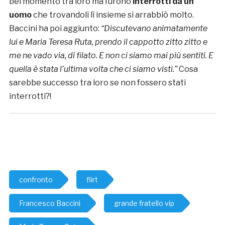
bel momento tra loro ma furono
interrotti da un
uomo
che trovandoli lì insieme si arrabbiò molto.
Baccini ha poi aggiunto:
“Discutevano animatamente
lui e Maria Teresa Ruta, prendo il cappotto zitto zitto e
me ne vado via, di filato. E non ci siamo mai più sentiti. E
quella è stata l’ultima volta che ci siamo visti.”
Cosa
sarebbe successo tra loro se non fossero stati
interrotti?!
confronto
flirt
Francesco Baccini
grande fratello vip