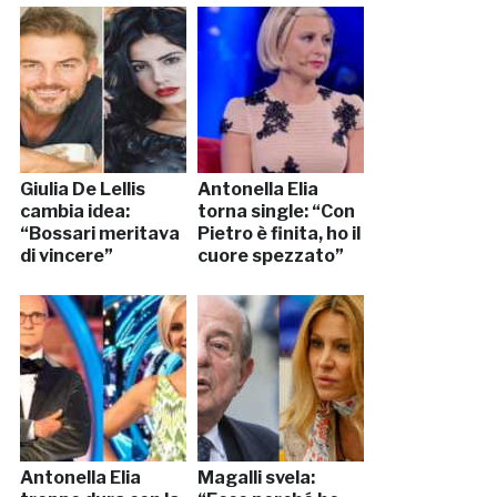
Giulia De Lellis
Antonella Elia
cambia idea:
torna single: “Con
“Bossari meritava
Pietro è finita, ho il
di vincere”
cuore spezzato”
Antonella Elia
Magalli svela: