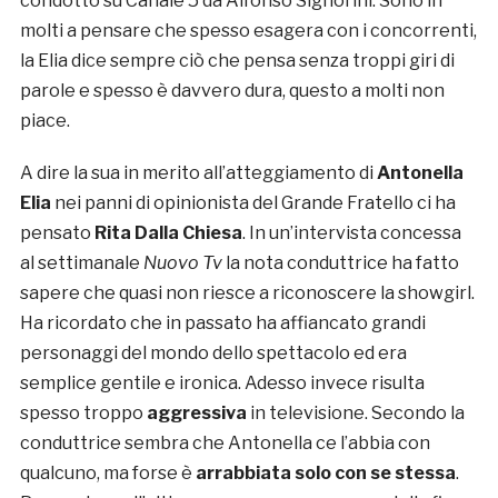
condotto su Canale 5 da Alfonso Signorini. Sono in
molti a pensare che spesso esagera con i concorrenti,
la Elia dice sempre ciò che pensa senza troppi giri di
parole e spesso è davvero dura, questo a molti non
piace.
A dire la sua in merito all’atteggiamento di
Antonella
Elia
nei panni di opinionista del Grande Fratello ci ha
pensato
Rita Dalla Chiesa
. In un’intervista concessa
al settimanale
Nuovo Tv
la nota conduttrice ha fatto
sapere che quasi non riesce a riconoscere la showgirl.
Ha ricordato che in passato ha affiancato grandi
personaggi del mondo dello spettacolo ed era
semplice gentile e ironica. Adesso invece risulta
spesso troppo
aggressiva
in televisione. Secondo la
conduttrice sembra che Antonella ce l’abbia con
qualcuno, ma forse è
arrabbiata solo con se stessa
.