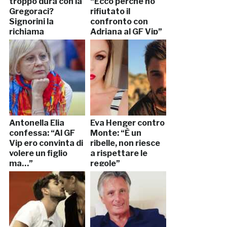
troppo dura con la
“Ecco perché ho
Gregoraci?
rifiutato il
Signorini la
confronto con
richiama
Adriana al GF Vip”
Antonella Elia
Eva Henger contro
confessa: “Al GF
Monte: “È un
Vip ero convinta di
ribelle, non riesce
volere un figlio
a rispettare le
ma…”
regole”