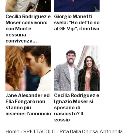
Cecilia Rodriguez e
Giorgio Manetti
Moser convivono:
svela: “Ho detto no
con Monte
al GF Vip”, il motivo
nessuna
convivenza…
Jane Alexander ed
Cecilia Rodriguez e
Elia Fongaro non
Ignazio Moser si
stanno più
sposano di
insieme: l’annuncio
nascosto? Il
gossip
Home
»
SPETTACOLO
»
Rita Dalla Chiesa, Antonella