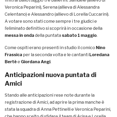
finiti al ballottaggio tre ballerini: Samuele (allievo di
Veronica Peparini), Serena (allieva di Alessandra
Celentano) e Alessandro (allievo di Lorella Cuccarini).
A votare sono stati come sempre i tre giudici e
l’eliminato definitivo si scoprirà in occasione della
messa in onda
della puntata
sabato 1 maggio
.
Come ospiti erano presenti in studio il comico
Nino
Frassica
per la seconda volta e le cantanti
Loredana
Bertè
e
Giordana Angi
.
Anticipazioni nuova puntata di
Amici
Stando alle anticipazioni rese note durante la
registrazione di Amici, ad aprire la prima manche è
stata la squadra di Anna Pettinelli e Veronica Peparini,
che hanno scelto di sfidare il team di Arisa e Lorella