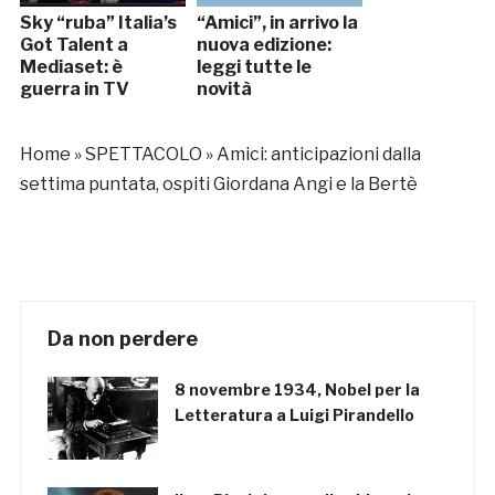
Sky “ruba” Italia’s
“Amici”, in arrivo la
Got Talent a
nuova edizione:
Mediaset: è
leggi tutte le
guerra in TV
novità
Home
»
SPETTACOLO
»
Amici: anticipazioni dalla
settima puntata, ospiti Giordana Angi e la Bertè
Da non perdere
8 novembre 1934, Nobel per la
Letteratura a Luigi Pirandello