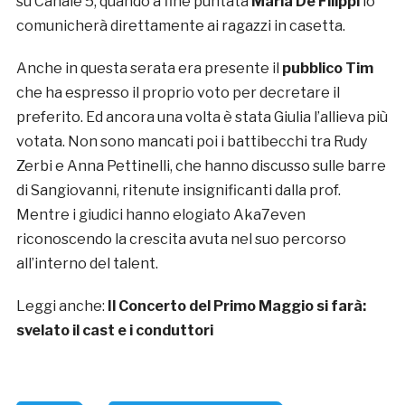
su Canale 5, quando a fine puntata
Maria De Filippi
lo
comunicherà direttamente ai ragazzi in casetta.
Anche in questa serata era presente il
pubblico Tim
che ha espresso il proprio voto per decretare il
preferito. Ed ancora una volta è stata Giulia l’allieva più
votata. Non sono mancati poi i battibecchi tra Rudy
Zerbi e Anna Pettinelli, che hanno discusso sulle barre
di Sangiovanni, ritenute insignificanti dalla prof.
Mentre i giudici hanno elogiato Aka7even
riconoscendo la crescita avuta nel suo percorso
all’interno del talent.
Leggi anche:
Il Concerto del Primo Maggio si farà:
svelato il cast e i conduttori