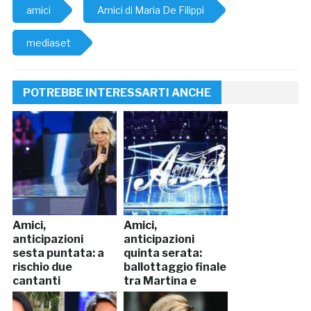
amici
Amici di Maria De Filippi
mediaset
POTREBBE INTERESSARTI ANCHE
Amici,
Amici,
anticipazioni
anticipazioni
sesta puntata: a
quinta serata:
rischio due
ballottaggio finale
cantanti
tra Martina e
Deddy