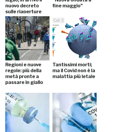
nuovo decreto
fine maggio”
sulle riaperture
Regioni e nuove
Tantissimi morti;
regole: più della
ma il Covid non è la
metà pronte a
malattia più letale
passare in giallo