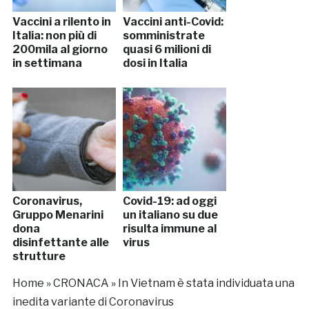
Vaccini a rilento in
Vaccini anti-Covid:
Italia: non più di
somministrate
200mila al giorno
quasi 6 milioni di
in settimana
dosi in Italia
Coronavirus,
Covid-19: ad oggi
Gruppo Menarini
un italiano su due
dona
risulta immune al
disinfettante alle
virus
strutture
ospedaliere
Home
»
CRONACA
»
In Vietnam è stata individuata una
inedita variante di Coronavirus