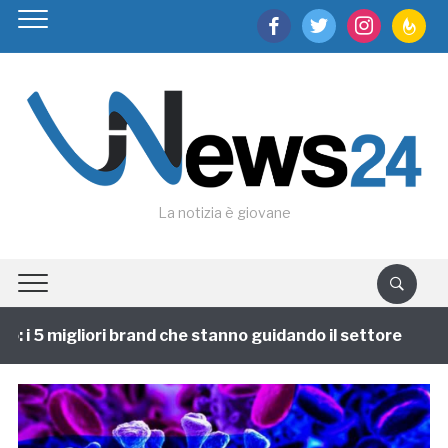
facebook
twitter
instagram
feedburn
La notizia è giovane
 i 5 migliori brand che stanno guidando il settore
1 