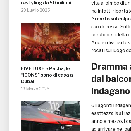
restyling da 50 milioni
vita al bimbo di u
28 Luglio 2025
ha infatti riporta
è morto sul colpo
suo decesso. Sul 
carabinieri della c
Anche diversi test
recati sul luogo de
Dramma a
FIVE LUXE e Pacha, le
“ICONS” sono di casa a
dal balco
Dubai
indagano
13 Marzo 2025
Gli agenti indagan
esattezza la stra
anno e mezzo. I ca
ad arrivare nel ba