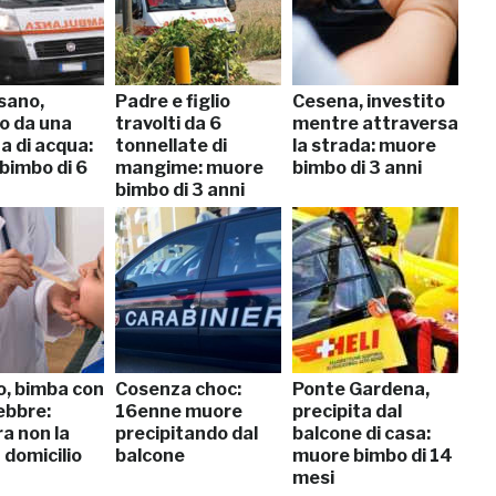
sano,
Padre e figlio
Cesena, investito
to da una
travolti da 6
mentre attraversa
a di acqua:
tonnellate di
la strada: muore
bimbo di 6
mangime: muore
bimbo di 3 anni
bimbo di 3 anni
, bimba con
Cosenza choc:
Ponte Gardena,
ebbre:
16enne muore
precipita dal
a non la
precipitando dal
balcone di casa:
a domicilio
balcone
muore bimbo di 14
mesi