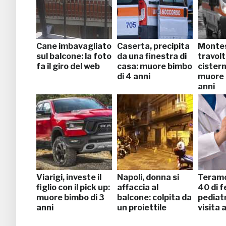
Cane imbavagliato
Caserta, precipita
Monte
sul balcone: la foto
da una finestra di
travol
fa il giro del web
casa: muore bimbo
cistern
di 4 anni
muore 
anni
Viarigi, investe il
Napoli, donna si
Teramo
figlio con il pick up:
affaccia al
40 di f
muore bimbo di 3
balcone: colpita da
pediatr
anni
un proiettile
visita 