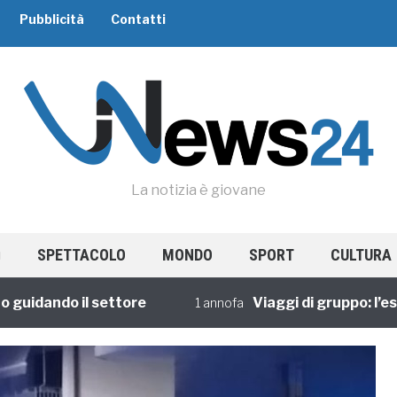
Pubblicità
Contatti
La notizia è giovane
SPETTACOLO
MONDO
SPORT
CULTURA
dando il settore
Viaggi di gruppo: l’esperi
1 annofa