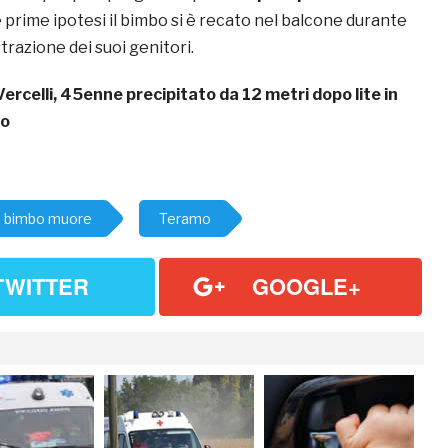
e prime ipotesi il bimbo si è recato nel balcone durante
razione dei suoi genitori.
Vercelli, 45enne precipitato da 12 metri dopo lite in
mo
bimbo muore
Teramo
TWITTER
GOOGLE+