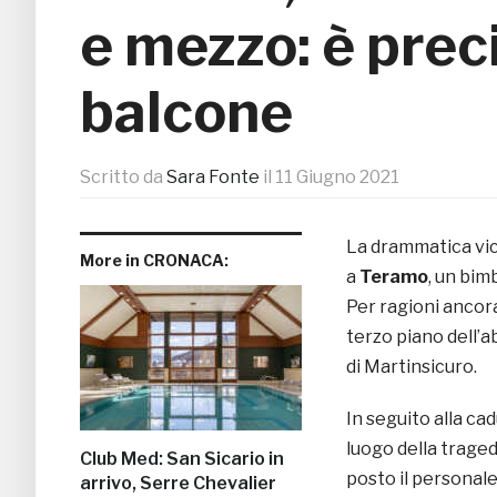
e mezzo: è prec
balcone
Scritto da
Sara Fonte
il
11 Giugno 2021
La drammatica vice
More in CRONACA:
a
Teramo
, un bim
Per ragioni ancora
terzo piano dell’a
di Martinsicuro.
In seguito alla ca
luogo della traged
Club Med: San Sicario in
posto il personale
arrivo, Serre Chevalier