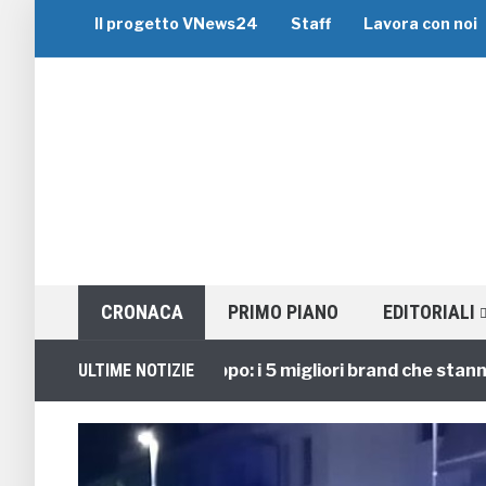
Il progetto VNews24
Staff
Lavora con noi
CRONACA
PRIMO PIANO
EDITORIALI
Viaggi di Gruppo: i 5 migliori brand che stanno gui
ULTIME NOTIZIE