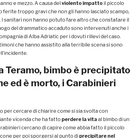
n anno e mezzo. A causa del
violento impatto
il piccolo
to ferite troppo gravi che non gli hanno lasciato scampo,
. I sanitari non hanno potuto fare altro che constatare il
luogo del drammatico accaduto sono intervenuti anche i
ompagnia di Alba Adriatic per i dovuti rilievi del caso.
imoni che hanno assistito alla terribile scena si sono
ll’incidente.
 Teramo, bimbo è precipitato
ne ed è morto, i Carabinieri
o per cercare di chiarire come si sia svolta con
ziante vicenda che ha fatto
perdere la vita
al bimbo di un
rabinieri cercano di capire come abbia fatto il piccolo
lcone per poi sporgersi al punto di
precipitare nel