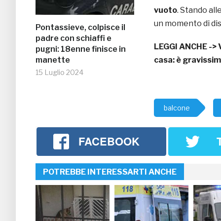
vuoto
. Stando all
un momento di dist
Pontassieve, colpisce il
padre con schiaffi e
LEGGI ANCHE ->
pugni: 18enne finisce in
manette
casa: è gravissi
15 Luglio 2024
balcone
FACEBOOK
POTREBBE INTERESSARTI ANCHE