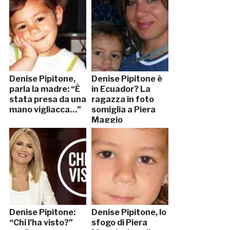
Denise Pipitone,
Denise Pipitone è
parla la madre: “È
in Ecuador? La
stata presa da una
ragazza in foto
mano vigliacca…”
somiglia a Piera
Maggio
Denise Pipitone:
Denise Pipitone, lo
“Chi l’ha visto?”
sfogo di Piera