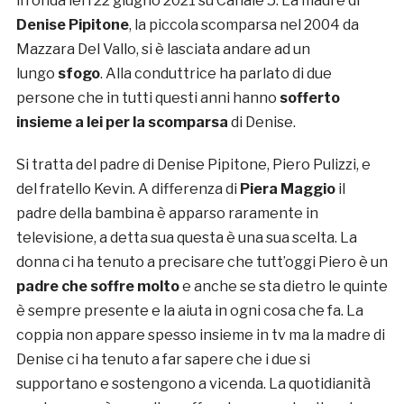
in onda ieri 22 giugno 2021 su Canale 5. La madre di
Denise Pipitone
, la piccola scomparsa nel 2004 da
Mazzara Del Vallo, si è lasciata andare ad un
lungo
sfogo
. Alla conduttrice ha parlato di due
persone che in tutti questi anni hanno
sofferto
insieme a lei per la scomparsa
di Denise.
Si tratta del padre di Denise Pipitone, Piero Pulizzi, e
del fratello Kevin. A differenza di
Piera Maggio
il
padre della bambina è apparso raramente in
televisione, a detta sua questa è una sua scelta. La
donna ci ha tenuto a precisare che tutt’oggi Piero è un
padre che soffre molto
e anche se sta dietro le quinte
è sempre presente e la aiuta in ogni cosa che fa. La
coppia non appare spesso insieme in tv ma la madre di
Denise ci ha tenuto a far sapere che i due si
supportano e sostengono a vicenda. La quotidianità