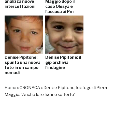
analizza nuove
Maggio dopo il
intercettazioni
caso Olesya e
l’accusa ai Pm
Denise Pipitone:
Denise Pipitone: il
spunta una nuova
gip archivia
foto in un campo
l’indagine
nomadi
Home
»
CRONACA
»
Denise Pipitone, lo sfogo di Piera
Maggio: “Anche loro hanno sofferto”