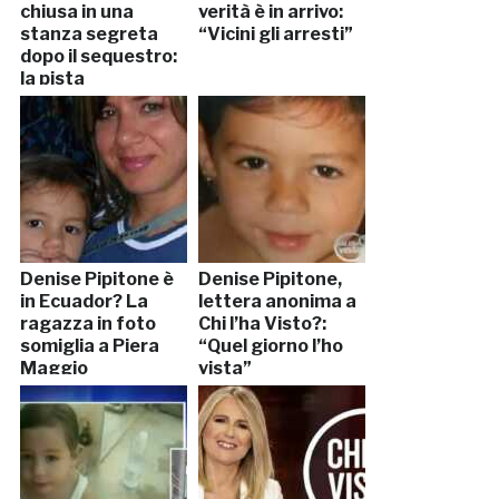
chiusa in una
verità è in arrivo:
stanza segreta
“Vicini gli arresti”
dopo il sequestro:
la pista
Denise Pipitone è
Denise Pipitone,
in Ecuador? La
lettera anonima a
ragazza in foto
Chi l’ha Visto?:
somiglia a Piera
“Quel giorno l’ho
Maggio
vista”