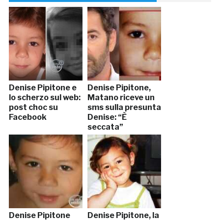
Denise Pipitone e
Denise Pipitone,
lo scherzo sul web:
Matano riceve un
post choc su
sms sulla presunta
Facebook
Denise: “È
seccata”
Denise Pipitone
Denise Pipitone, la