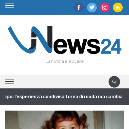
facebook
twitter
instagram
feedburn
La notizia è giovane
po: l’esperienza condivisa torna di moda ma cambia facci