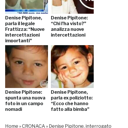
Denise Pipitone,
Denise Pipitone:
parla il legale
“Chi l’ha visto?”
Frattizza: “Nuove
analizza nuove
intercettazioni
intercettazioni
importanti”
Denise Pipitone:
Denise Pipitone,
spunta una nuova
parla ex poliziotto:
foto in un campo
“Ecco che hanno
nomadi
fatto alla bimba”
Home
»
CRONACA
»
Denise Pipitone, interrogato