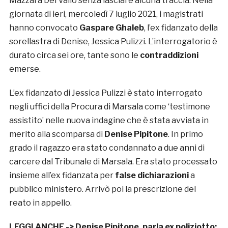
Mazzara Del Vallo senza lasciare alcuna traccia. Nella
giornata di ieri, mercoledì 7 luglio 2021, i magistrati
hanno convocato
Gaspare Ghaleb
, l’ex fidanzato della
sorellastra di Denise, Jessica Pulizzi. L’interrogatorio è
durato circa sei ore, tante sono le
contraddizioni
emerse.
L’ex fidanzato di Jessica Pulizzi è stato interrogato
negli uffici della Procura di Marsala come ‘testimone
assistito’ nelle nuova indagine che è stata avviata in
merito alla scomparsa di
Denise Pipitone
. In primo
grado il ragazzo era stato condannato a due anni di
carcere dal Tribunale di Marsala. Era stato processato
insieme all’ex fidanzata per
false dichiarazioni
a
pubblico ministero. Arrivò poi la prescrizione del
reato in appello.
LEGGI ANCHE ->
Denise Pipitone, parla ex poliziotto: