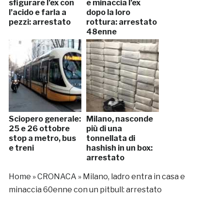
sfigurare l’ex con
e minaccia l’ex
l’acido e farla a
dopo la loro
pezzi: arrestato
rottura: arrestato
48enne
Sciopero generale:
Milano, nasconde
25 e 26 ottobre
più di una
stop a metro, bus
tonnellata di
e treni
hashish in un box:
arrestato
Home
»
CRONACA
»
Milano, ladro entra in casa e
minaccia 60enne con un pitbull: arrestato