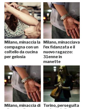
Milano, minaccia la
Milano, minacciava
compagna con un
l’ex fidanzata e il
coltello da cucina
nuovo ragazzo:
per gelosia
31enne in
manette
Milano, minaccia di
Torino, perseguita