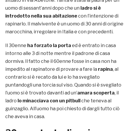
situato in via Abetone. Tanta è stata la paura per un
uomo di sessant’anni dopo che un
ladro si è
introdotto nella sua abitazione
con l’intenzione di
rapinarlo. Il malvivente è un uomo di 30 anni di origine
marocchina, irregolare in Italia e con precedenti.
Il 30enne
ha forzato la porta
ed è entrato in casa
intorno alle 3 di notte mentre il padrone di casa
dormiva. Il fatto che il 60enne fosse in casa non ha
impedito al rapinatore di provare a fare la
rapina
, al
contrario si è recato da lui e lo ha svegliato
puntandogli una torcia sul viso. Quando si è svegliato
l’uomo si è trovato davanti ad un’
amara scoperta
, il
ladro
lo minacciava con un pitbull
che teneva al
guinzaglio. All’uomo ha poi chiesto di dargli tutto ciò
che aveva in casa.