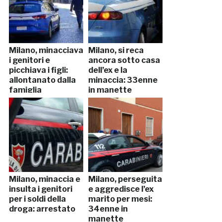
Milano, minacciava
Milano, si reca
i genitori e
ancora sotto casa
picchiava i figli:
dell’ex e la
allontanato dalla
minaccia: 33enne
famiglia
in manette
Milano, minaccia e
Milano, perseguita
insulta i genitori
e aggredisce l’ex
per i soldi della
marito per mesi:
droga: arrestato
34enne in
manette