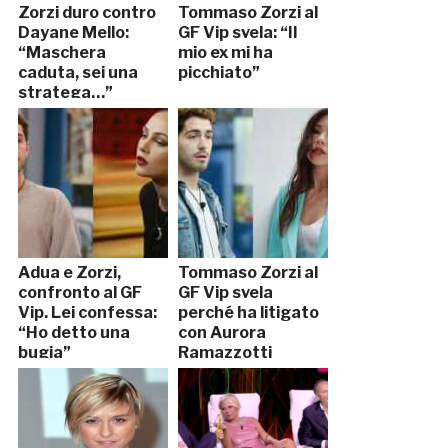
Zorzi duro contro
Tommaso Zorzi al
Dayane Mello:
GF Vip svela: “Il
“Maschera
mio ex mi ha
caduta, sei una
picchiato”
stratega…”
Adua e Zorzi,
Tommaso Zorzi al
confronto al GF
GF Vip svela
Vip. Lei confessa:
perché ha litigato
“Ho detto una
con Aurora
bugia”
Ramazzotti