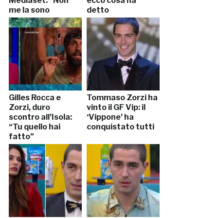
Mediaset: “Non
ecco cosa ha
me la sono
detto
sentita”
Gilles Rocca e
Tommaso Zorzi ha
Zorzi, duro
vinto il GF Vip: il
scontro all’Isola:
‘Vippone’ ha
“Tu quello hai
conquistato tutti
fatto”