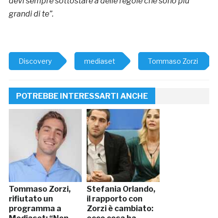
devi sempre sottostare a delle regole che sono più
grandi di te”.
Discovery
mediaset
Tommaso Zorzi
POTREBBE INTERESSARTI ANCHE
Tommaso Zorzi,
Stefania Orlando,
rifiutato un
il rapporto con
programma a
Zorzi è cambiato: