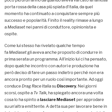
poco più di un anno da quando aveva varcato la famosa
porta rossa della casa più spiata d’Italia, da quel
momento ha continuato a conquistare sempre più
successo e popolarità. Finito il reality rimase a lungo
a
Mediaset
nei panni di conduttore, opinionista e
ospite.
Come lui stesso ha rivelato qualche tempo
fa
Mediaset
gli aveva anche proposto di condurre in
prima serata un programma. All’inizio lui ci ha pensato,
dopo qualche incontro con autori e produzione ha
però deciso di fare un passo indietro perché non era
ancora pronto per un ruolo così importante. Ad oggi
conduce
Drag Race Italia
su
Discovery
.
Nei giorni
scorsi, ospite a
Tv Talk,
ha spiegato ancora una volta
cosa lo ha spinto a
lasciare Mediaset
per approdare
su un’altra emittente. A detta sua per lavorare bene in