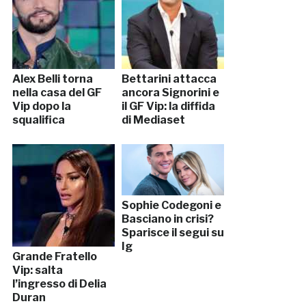
Alex Belli torna
Bettarini attacca
nella casa del GF
ancora Signorini e
Vip dopo la
il GF Vip: la diffida
squalifica
di Mediaset
Sophie Codegoni e
Basciano in crisi?
Sparisce il segui su
Ig
Grande Fratello
Vip: salta
l’ingresso di Delia
Duran