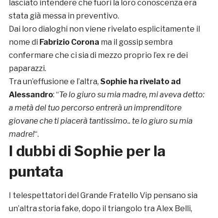
lasciato intendere che fuori la loro conoscenza era
stata già messa in preventivo.
Dai loro dialoghi non viene rivelato esplicitamente il
nome di
Fabrizio Corona
ma il gossip sembra
confermare che ci sia di mezzo proprio l’ex re dei
paparazzi.
Tra un’effusione e l’altra,
Sophie ha rivelato ad
Alessandro
: “
Te lo giuro su mia madre, mi aveva detto:
a metà del tuo percorso entrerà un imprenditore
giovane che ti piacerà tantissimo.. te lo giuro su mia
madre!
“.
I dubbi di Sophie per la
puntata
I telespettatori del Grande Fratello Vip pensano sia
un’altra storia fake, dopo il triangolo tra Alex Belli,