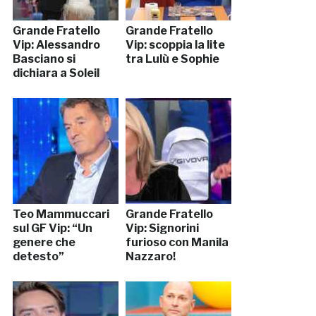
Grande Fratello
Grande Fratello
Vip: Alessandro
Vip: scoppia la lite
Basciano si
tra Lulù e Sophie
dichiara a Soleil
Teo Mammuccari
Grande Fratello
sul GF Vip: “Un
Vip: Signorini
genere che
furioso con Manila
detesto”
Nazzaro!