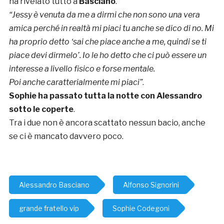
ha rivelato tutto a
Basciano
.
“Jessy è venuta da me a dirmi che non sono una vera
amica perché in realtà mi piaci tu anche se dico di no. Mi
ha proprio detto ‘sai che piace anche a me, quindi se ti
piace devi dirmelo’. Io le ho detto che ci può essere un
interesse a livello fisico e forse mentale.
Poi anche caratterialmente mi piaci”
.
Sophie ha passato tutta la notte con Alessandro
sotto le coperte
.
Tra i due non è ancora scattato nessun bacio, anche
se ci è mancato davvero poco.
Alessandro Basciano
Alfonso Signorini
grande fratello vip
Sophie Codegoni