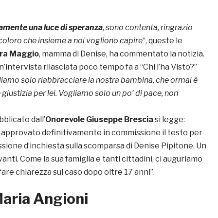
mente una luce di speranza
, sono contenta, ringrazio
tti coloro che insieme a noi vogliono capire
“, queste le
era Maggio
, mamma di Denise, ha commentato la notizia.
n’intervista rilasciata poco tempo fa a “Chi l’ha Visto?”
iamo solo riabbracciare la nostra bambina, che ormai è
giustizia per lei. Vogliamo solo un po’ di pace, non
blicato dall’
Onorevole Giuseppe Brescia
si legge:
pprovato definitivamente in commissione il testo per
ssione d’inchiesta sulla scomparsa di Denise Pipitone. Un
anti. Come la sua famiglia e tanti cittadini, ci auguriamo
are chiarezza sul caso dopo oltre 17 anni”.
aria Angioni