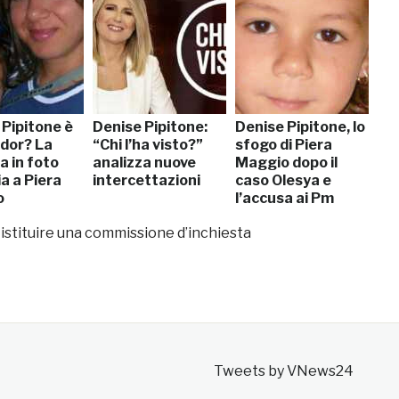
 Pipitone è
Denise Pipitone:
Denise Pipitone, lo
ador? La
“Chi l’ha visto?”
sfogo di Piera
a in foto
analizza nuove
Maggio dopo il
a a Piera
intercettazioni
caso Olesya e
o
l’accusa ai Pm
istituire una commissione d’inchiesta
Tweets by VNews24