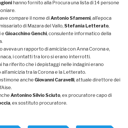
gioni
hanno fornito alla Procura una lista di 14 persone
oniare.
hiave compare il nome di
Antonio Sfamemi
, all’epoca
issariato di Mazara del Vallo,
Stefania Letterato
,
i e
Gioacchino Genchi
, consulente informatico della
a.
o aveva un rapporto di amicizia con Anna Corona e,
onaca, i contatti tra loro si erano interrotti.
ha riferito che i depistaggi nelle indagini erano
 all’amicizia tra la Corona e la Letterato.
estimone anche
Giovanni Caravelli
, attuale direttore dei
l’Aise.
anche
Antonino Silvio Sciuto
, ex procuratore capo di
occia
, ex sostituto procuratore.