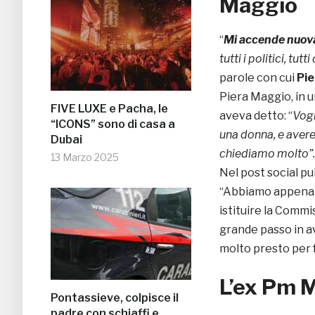
Maggio
“
Mi accende nuova
tutti i politici, tu
parole con cui
Pi
Piera Maggio, in u
FIVE LUXE e Pacha, le
aveva detto: “
Vogl
“ICONS” sono di casa a
una donna, e avere 
Dubai
chiediamo molto”.
13 Marzo 2025
Nel post social pub
“Abbiamo appena a
istituire la Commi
grande passo in av
molto presto per f
L’ex Pm M
Pontassieve, colpisce il
padre con schiaffi e