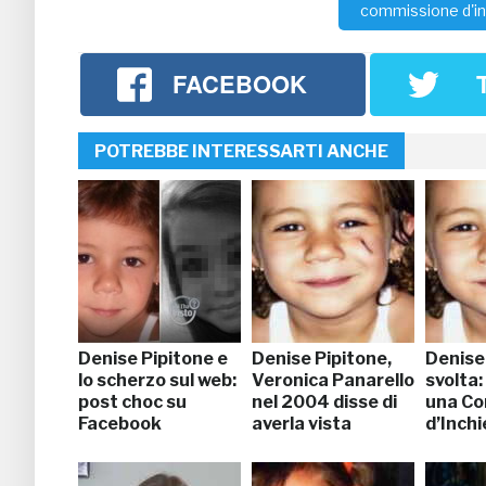
commissione d'in
FACEBOOK
POTREBBE INTERESSARTI ANCHE
Denise Pipitone e
Denise Pipitone,
Denise
lo scherzo sul web:
Veronica Panarello
svolta:
post choc su
nel 2004 disse di
una Co
Facebook
averla vista
d’Inch