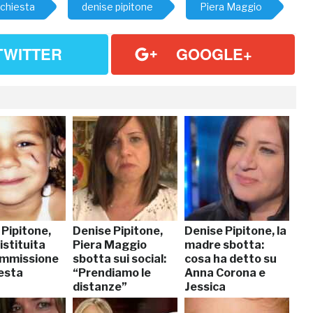
chiesta
denise pipitone
Piera Maggio
TWITTER
GOOGLE+
 Pipitone,
Denise Pipitone,
Denise Pipitone, la
 istituita
Piera Maggio
madre sbotta:
mmissione
sbotta sui social:
cosa ha detto su
iesta
“Prendiamo le
Anna Corona e
distanze”
Jessica