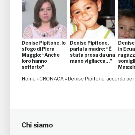
Denise Pipitone, lo
Denise Pipitone,
Denise
sfogo di Piera
parla la madre: “È
in Ecu
Maggio: “Anche
stata presa da una
ragazz
loro hanno
mano vigliacca…”
somigli
sofferto”
Maggi
Home
»
CRONACA
»
Denise Pipitone, accordo per 
Chi siamo