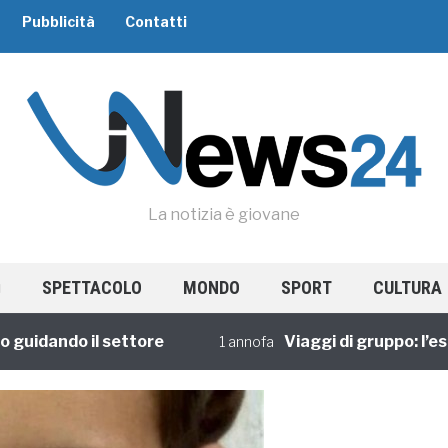
Pubblicità
Contatti
La notizia è giovane
SPETTACOLO
MONDO
SPORT
CULTURA
dando il settore
Viaggi di gruppo: l’esperi
1 annofa