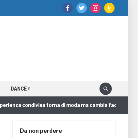
facebook
twitter
instagram
feedburner
DANCE
enza condivisa torna di moda ma cambia faccia
4 ann
Da non perdere