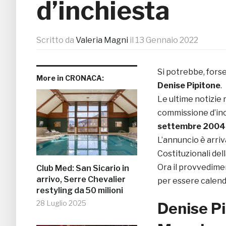
d’inchiesta
Scritto da
Valeria Magni
il
13 Gennaio 2022
Si potrebbe, forse
More in CRONACA:
Denise Pipitone
.
Le ultime notizie 
commissione d’inc
settembre 2004 
L’annuncio è arri
Costituzionali de
Ora il provvedime
Club Med: San Sicario in
arrivo, Serre Chevalier
per essere calend
restyling da 50 milioni
28 Luglio 2025
Denise Pi