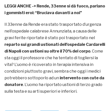
LEGGI ANCHE ->
Rende, 33enne si dà fuoco, parlano
i gommisti eroi: “Bruciava davanti a noi”
Il 33enne da Rende era stato trasportato d’urgenza
nell’ospedale calabrese Annunziata, a causa delle
gravi ferite riportate è stato poi trasportato nel
reparto sui grandi ustionati dell’ospedale Cardarelli
di Napoli con ustioni su oltre il 70% del corpo
. Come
sta oggi il professore che ha tentato di togliersi la
vita? L’uomo è ricoverato in terapia intensiva in
condizioni piuttosto gravi, sembra che oggi i medici
potrebbero sottoporlo ad un
intervento con cute da
donatore
. L’uomo ha riportato ustioni di terzo grado
sulla testa e su arti superiori e inferiori.