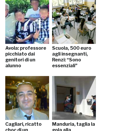
Avola: professore
Scuola, 500 euro
picchiato dai
agli insegnanti,
genitori di un
Renzi: “Sono
alunno
essenziali”
Cagliari, ricatto
Manduria, taglia la
choc di un
gola alla