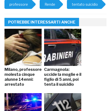
professore
Rende
tentato suicidio
POTREBBE INTERESSARTI ANCHE
Milano, professore
Carmagnola:
molesta cinque
uccide la moglie e il
alunne 14enni:
figlio di 5 anni, poi
arrestato
tenta il suicidio