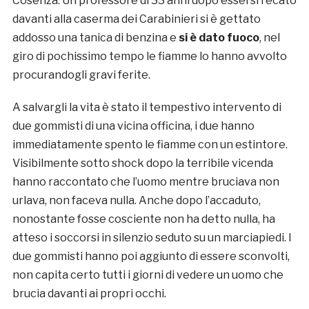
Cosenza. Un professore di 33 anni dopo essersi recato
davanti alla caserma dei Carabinieri si è gettato
addosso una tanica di benzina e
si è dato fuoco
, nel
giro di pochissimo tempo le fiamme lo hanno avvolto
procurandogli gravi ferite.
A salvargli la vita è stato il tempestivo intervento di
due gommisti di una vicina officina, i due hanno
immediatamente spento le fiamme con un estintore.
Visibilmente sotto shock dopo la terribile vicenda
hanno raccontato che l’uomo mentre bruciava non
urlava, non faceva nulla. Anche dopo l’accaduto,
nonostante fosse cosciente non ha detto nulla, ha
atteso i soccorsi in silenzio seduto su un marciapiedi. I
due gommisti hanno poi aggiunto di essere sconvolti,
non capita certo tutti i giorni di vedere un uomo che
brucia davanti ai propri occhi.