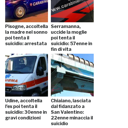
Pisogne, accoltella
Serramanna,
la madre nel sonno
uccide la moglie
poi tenta il
poi tenta il
suicidio: arrestata
suicidio: 57enne in
fin di vita
Udine, accoltella
Chiaiano, lasciata
l’ex poi tenta il
dal fidanzato a
suicidio: 30enne in
San Valentino:
gravi condizioni
22enne minaccia il
suicidio