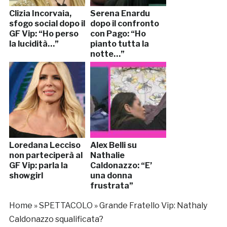
Clizia Incorvaia,
Serena Enardu
sfogo social dopo il
dopo il confronto
GF Vip: “Ho perso
con Pago: “Ho
la lucidità…”
pianto tutta la
notte…”
Loredana Lecciso
Alex Belli su
non parteciperà al
Nathalie
GF Vip: parla la
Caldonazzo: “E’
showgirl
una donna
frustrata”
Home
»
SPETTACOLO
»
Grande Fratello Vip: Nathaly
Caldonazzo squalificata?