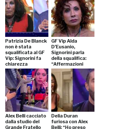
Patrizia De Blanck
GF Vip Alda
non è stata
D’Eusanio,
squalificata al GF
Signorini parla
Vip: Signorini fa
della squalifica:
chiarezza
“Affermazioni
gravi”
Alex Belli cacciato
Delia Duran
dalla studio del
furiosa con Alex
Grande Fratello
Belli: “Ho preso