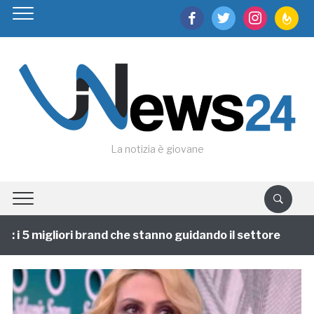
facebook
twitter
instagram
feedburn
La notizia è giovane
i 5 migliori brand che stanno guidando il settore
1 a