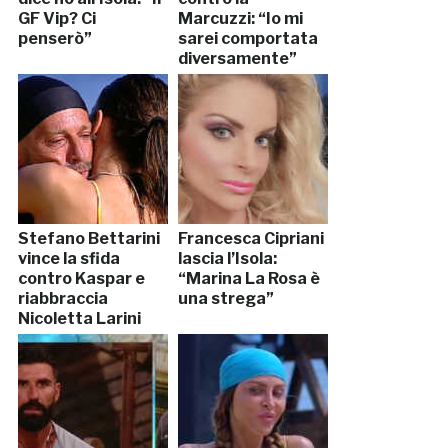
GF Vip? Ci
Marcuzzi: “Io mi
penserò”
sarei comportata
diversamente”
Stefano Bettarini
Francesca Cipriani
vince la sfida
lascia l’Isola:
contro Kaspar e
“Marina La Rosa è
riabbraccia
una strega”
Nicoletta Larini