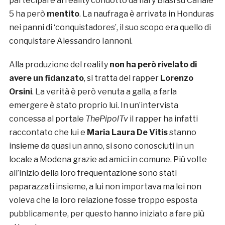
partecipare al reality condotto da Ilary Blasi su Canale
5 ha però
mentito
. La naufraga è arrivata in Honduras
nei panni di ‘conquistadores’, il suo scopo era quello di
conquistare Alessandro Iannoni.
Alla produzione del reality
non ha però rivelato di
avere un fidanzato
, si tratta del rapper
Lorenzo
Orsini
. La verità è però venuta a galla, a farla
emergere è stato proprio lui. In un’intervista
concessa al portale
ThePipolTv
il rapper ha infatti
raccontato che lui e
Maria Laura De Vitis
stanno
insieme da quasi un anno, si sono conosciuti in un
locale a Modena grazie ad amici in comune. Più volte
all’inizio della loro frequentazione sono stati
paparazzati insieme, a lui non importava ma lei non
voleva che la loro relazione fosse troppo esposta
pubblicamente, per questo hanno iniziato a fare più