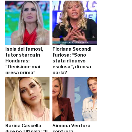
Isola dei famosi,
Floriana Secondi
tutor sbarca in
furiosa: “Sono
Honduras:
stata di nuovo
“Decisione mai
esclusa”, di cosa
presa prima”
parla?
Karina Cascella
Simona Ventura
dice no all’Isola: “Il
contro la