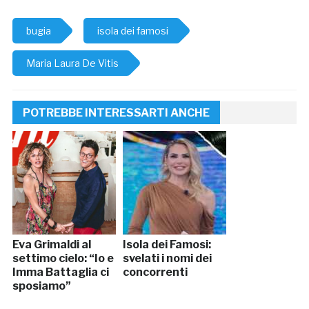
bugia
isola dei famosi
Maria Laura De Vitis
POTREBBE INTERESSARTI ANCHE
Eva Grimaldi al
Isola dei Famosi:
settimo cielo: “Io e
svelati i nomi dei
Imma Battaglia ci
concorrenti
sposiamo”