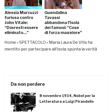
Alessia Marcuzzi
Guendalina
furiosa contro
Tavassi
John Vitale:
abbandona l’Isola
“Dovresti essere
dei famosi: “Cose
eliminato…”
di forza maggiore”
Home
»
SPETTACOLO
»
Maria Laura De Vitis ha
mentito per partecipare all’Isola: spunta la verità
Da non perdere
8 novembre 1934, Nobel per la
Letteratura a Luigi Pirandello