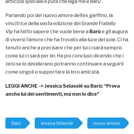
amicizia speciale e pura che lega me e Barù”.
Parlando poi del nuovo amore dell’ex gieffino, la
vincitrice della sesta edizione del
Grande Fratello
Vip
ha fatto sapere che vuole bene a
Barù
e gli augura
di viversi l’amore che ha trovato alla luce del sole. Ci ha
tenuto anche a precisare che per lui ci sarà sempre,
come lui ci sarà per lei. Ha poi concluso dicendo che i
Jerù se lo desiderano potranno continuare a seguirli
come singoli e supportare la loro amicizia.
LEGGI ANCHE ->
Jessica Selassié su Barù: “Prova
anche lui dei sentimenti, ma non lo dice”
Barù
Jessica Selassié
nuovo amore