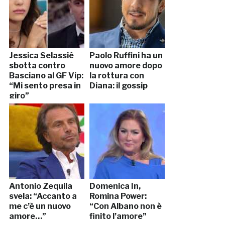
Jessica Selassié
Paolo Ruffini ha un
sbotta contro
nuovo amore dopo
Basciano al GF Vip:
la rottura con
“Mi sento presa in
Diana: il gossip
giro”
Antonio Zequila
Domenica In,
svela: “Accanto a
Romina Power:
me c’è un nuovo
“Con Albano non è
amore…”
finito l’amore”