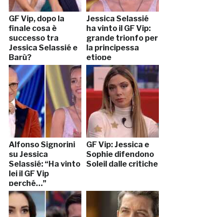
GF Vip, dopo la
Jessica Selassié
finale cosa è
ha vinto il GF Vip:
successo tra
grande trionfo per
Jessica Selassié e
la principessa
Barù?
etiope
Alfonso Signorini
GF Vip: Jessica e
su Jessica
Sophie difendono
Selassié: “Ha vinto
Soleil dalle critiche
lei il GF Vip
perché…”