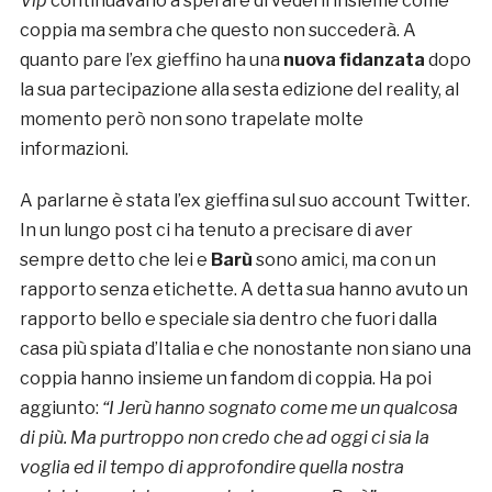
Vip
continuavano a sperare di vederli insieme come
coppia ma sembra che questo non succederà. A
quanto pare l’ex gieffino ha una
nuova fidanzata
dopo
la sua partecipazione alla sesta edizione del reality, al
momento però non sono trapelate molte
informazioni.
A parlarne è stata l’ex gieffina sul suo account Twitter.
In un lungo post ci ha tenuto a precisare di aver
sempre detto che lei e
Barù
sono amici, ma con un
rapporto senza etichette. A detta sua hanno avuto un
rapporto bello e speciale sia dentro che fuori dalla
casa più spiata d’Italia e che nonostante non siano una
coppia hanno insieme un fandom di coppia. Ha poi
aggiunto:
“I Jerù hanno sognato come me un qualcosa
di più. Ma purtroppo non credo che ad oggi ci sia la
voglia ed il tempo di approfondire quella nostra