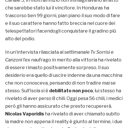
Canale 5, in molti all’inizio non immaginavano affatto
che sarebbe stato lui il vincitore. In Honduras ha
trascorso ben 99 giorni, pian piano il suo modo di fare
e il suo carattere hanno fatto breccia nel cuore dei
telespettatori facendogli conquistare il gradino più
alto del podio.
In un’intervista rilasciata al
settimanale Tv Sorrisi e
Canzoni
l’ex naufrago in merito alla vittoria ha rivelato
di essere rimasto positivamente sorpreso. Il suo
desiderio era quello di uscire indenne da una macchina
che non conosceva, pensando di non tradire mai se
stesso. Sull’Isola si è
debilitato non poco
, lui stesso ha
rivelato di aver perso 8 chili. Oggi pesa 56 chili, i medici
però gli hanno assicurato che presto recupererà.
Nicolas Vaporidis
ha rivelato di aver chiamato subito
la madre non appena il reality è giunto al termine, i due