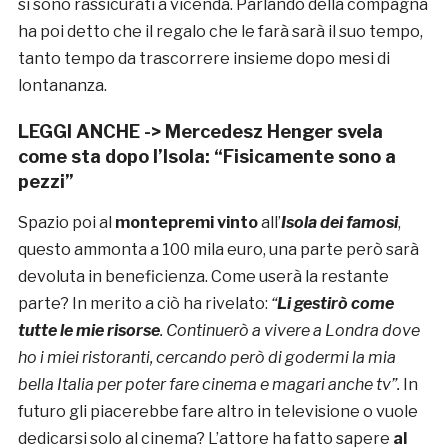
si sono rassicurati a vicenda. Parlando della compagna
ha poi detto che il regalo che le farà sarà il suo tempo,
tanto tempo da trascorrere insieme dopo mesi di
lontananza.
LEGGI ANCHE ->
Mercedesz Henger svela
come sta dopo l’Isola: “Fisicamente sono a
pezzi”
Spazio poi al
montepremi vinto
all’
Isola dei famosi
,
questo ammonta a 100 mila euro, una parte però sarà
devoluta in beneficienza. Come userà la restante
parte? In merito a ciò ha rivelato:
“
Li gestirò come
tutte le mie risorse
. Continuerò a vivere a Londra dove
ho i miei ristoranti, cercando però di godermi la mia
bella Italia per poter fare cinema e magari anche tv”.
In
futuro gli piacerebbe fare altro in televisione o vuole
dedicarsi solo al cinema? L’attore ha fatto sapere
al