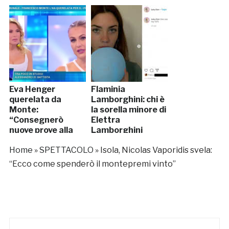
Eva Henger
Flaminia
querelata da
Lamborghini: chi è
Monte:
la sorella minore di
“Consegnerò
Elettra
nuove prove alla
Lamborghini
polizia”
Home
»
SPETTACOLO
»
Isola, Nicolas Vaporidis svela:
“Ecco come spenderò il montepremi vinto”