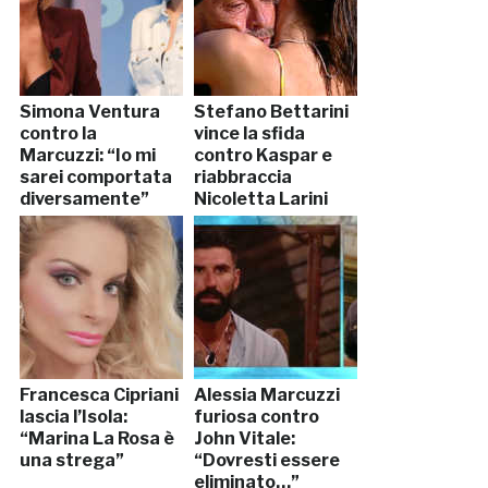
Simona Ventura
Stefano Bettarini
contro la
vince la sfida
Marcuzzi: “Io mi
contro Kaspar e
sarei comportata
riabbraccia
diversamente”
Nicoletta Larini
Francesca Cipriani
Alessia Marcuzzi
lascia l’Isola:
furiosa contro
“Marina La Rosa è
John Vitale:
una strega”
“Dovresti essere
eliminato…”