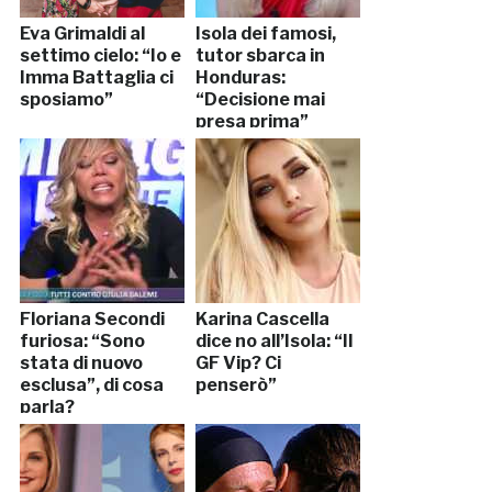
Eva Grimaldi al
Isola dei famosi,
settimo cielo: “Io e
tutor sbarca in
Imma Battaglia ci
Honduras:
sposiamo”
“Decisione mai
presa prima”
Floriana Secondi
Karina Cascella
furiosa: “Sono
dice no all’Isola: “Il
stata di nuovo
GF Vip? Ci
esclusa”, di cosa
penserò”
parla?