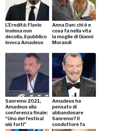
L’Eredità: Flavio
Anna Dan: chi è e
Insinna non
cosa fa nella vita
decolla, il pubblico
la moglie di Gianni
invoca Amadeus
Morandi
Sanremo 2021,
Amadeus ha
Amadeus alla
pensato di
conferenza finale:
abbandonare
“Uno dei festival
Sanremo? Il
più forti”
conduttore fa
chiarezza