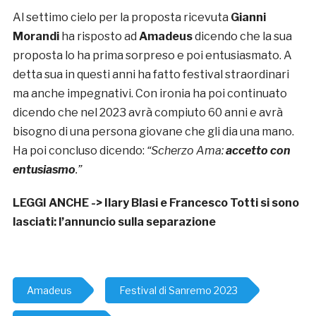
Al settimo cielo per la proposta ricevuta
Gianni
Morandi
ha risposto ad
Amadeus
dicendo che la sua
proposta lo ha prima sorpreso e poi entusiasmato. A
detta sua in questi anni ha fatto festival straordinari
ma anche impegnativi. Con ironia ha poi continuato
dicendo che nel 2023 avrà compiuto 60 anni e avrà
bisogno di una persona giovane che gli dia una mano.
Ha poi concluso dicendo:
“
Scherzo Ama:
accetto con
entusiasmo
.”
LEGGI ANCHE ->
Ilary Blasi e Francesco Totti si sono
lasciati: l’annuncio sulla separazione
Amadeus
Festival di Sanremo 2023