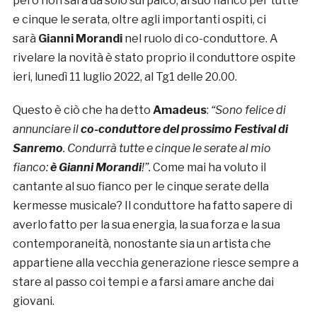
però non sarà da solo sul palco, al suo fianco per tutte
e cinque le serata, oltre agli importanti ospiti, ci
sarà
Gianni Morandi
nel ruolo di co-conduttore. A
rivelare la novità è stato proprio il conduttore ospite
ieri, lunedì 11 luglio 2022, al Tg1 delle 20.00.
Questo è ciò che ha detto
Amadeus
:
“Sono felice di
annunciare il
co-conduttore del prossimo Festival di
Sanremo
. Condurrà tutte e cinque le serate al mio
fianco:
è Gianni Morandi
!”.
Come mai ha voluto il
cantante al suo fianco per le cinque serate della
kermesse musicale? Il conduttore ha fatto sapere di
averlo fatto per la sua energia, la sua forza e la sua
contemporaneità, nonostante sia un artista che
appartiene alla vecchia generazione riesce sempre a
stare al passo coi tempi e a farsi amare anche dai
giovani.