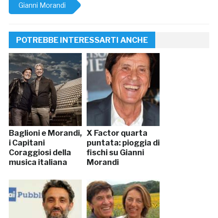
Gianni Morandi
POTREBBE INTERESSARTI ANCHE
Baglioni e Morandi,
X Factor quarta
i Capitani
puntata: pioggia di
Coraggiosi della
fischi su Gianni
musica italiana
Morandi