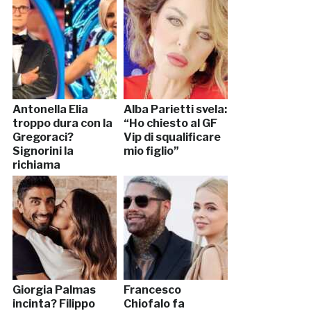
Antonella Elia
Alba Parietti svela:
troppo dura con la
“Ho chiesto al GF
Gregoraci?
Vip di squalificare
Signorini la
mio figlio”
richiama
Giorgia Palmas
Francesco
incinta? Filippo
Chiofalo fa