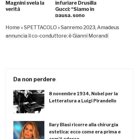
Magnini svela la
infuriare Drusilla
verità
Gucci: “Siamo in
pausa, sono
schifata”
Home
»
SPETTACOLO
»
Sanremo 2023, Amadeus
annuncia il co-conduttore: è Gianni Morandi
Da non perdere
8 novembre 1934, Nobel per la
Letteratura a Luigi Pirandello
Ilary Blasi ricorre alla chirurgia
estetica: ecco come era prima e
com’è adesso…