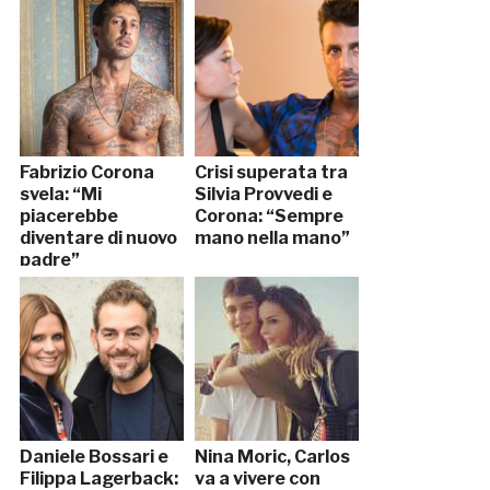
Fabrizio Corona
Crisi superata tra
svela: “Mi
Silvia Provvedi e
piacerebbe
Corona: “Sempre
diventare di nuovo
mano nella mano”
padre”
Daniele Bossari e
Nina Moric, Carlos
Filippa Lagerback:
va a vivere con