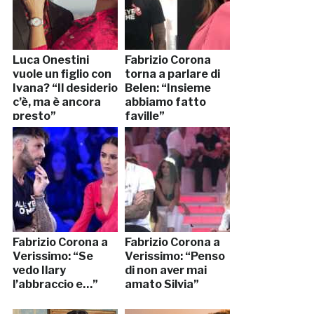
Luca Onestini
Fabrizio Corona
vuole un figlio con
torna a parlare di
Ivana? “Il desiderio
Belen: “Insieme
c’è, ma è ancora
abbiamo fatto
presto”
faville”
Fabrizio Corona a
Fabrizio Corona a
Verissimo: “Se
Verissimo: “Penso
vedo Ilary
di non aver mai
l’abbraccio e…”
amato Silvia”