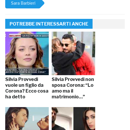
Sara Barbieri
POTREBBE INTERESSARTI ANCHE
Silvia Provvedi
Silvia Provvedi non
vuole un figlio da
sposa Corona: “Lo
Corona? Ecco cosa
amo ma il
ha detto
matrimonio…”