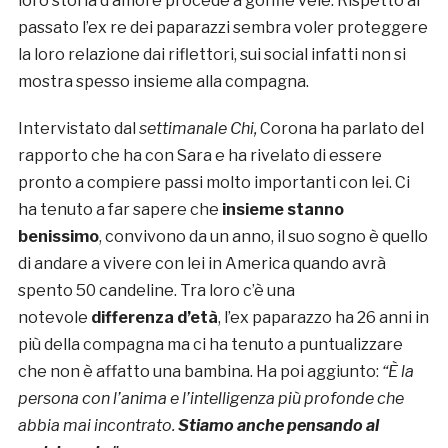
loro storia d’amore procede a gonfie vele. Rispetto al
passato l’ex re dei paparazzi sembra voler proteggere
la loro relazione dai riflettori, sui social infatti non si
mostra spesso insieme alla compagna.
Intervistato dal
settimanale Chi,
Corona ha parlato del
rapporto che ha con Sara e ha rivelato di essere
pronto a compiere passi molto importanti con lei. Ci
ha tenuto a far sapere che
insieme stanno
benissimo
, convivono da un anno, il suo sogno è quello
di andare a vivere con lei in America quando avrà
spento 50 candeline. Tra loro c’è una
notevole
differenza d’età
, l’ex paparazzo ha 26 anni in
più della compagna ma ci ha tenuto a puntualizzare
che non è affatto una bambina. Ha poi aggiunto:
“È la
persona con l’anima e l’intelligenza più profonde che
abbia mai incontrato.
Stiamo anche pensando al