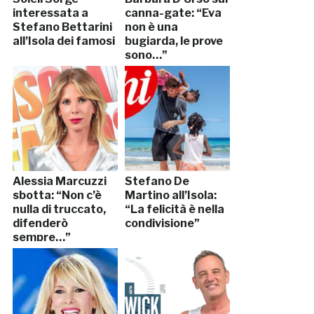
interessata a
canna-gate: “Eva
Stefano Bettarini
non è una
all’Isola dei famosi
bugiarda, le prove
sono…”
Alessia Marcuzzi
Stefano De
sbotta: “Non c’è
Martino all’Isola:
nulla di truccato,
“La felicità è nella
difenderò
condivisione”
sempre…”