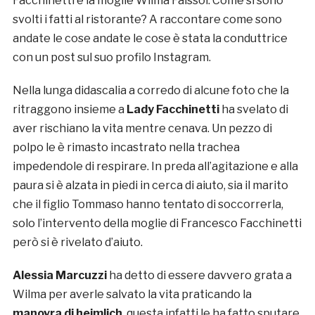
Facchinetti e la moglie Wilma Faissol. Come si sono
svolti i fatti al ristorante? A raccontare come sono
andate le cose andate le cose è stata la conduttrice
con un post sul suo profilo Instagram.
Nella lunga didascalia a corredo di alcune foto che la
ritraggono insieme a
Lady Facchinetti
ha svelato di
aver rischiano la vita mentre cenava. Un pezzo di
polpo le è rimasto incastrato nella trachea
impedendole di respirare. In preda all’agitazione e alla
paura si è alzata in piedi in cerca di aiuto, sia il marito
che il figlio Tommaso hanno tentato di soccorrerla,
solo l’intervento della moglie di Francesco Facchinetti
però si è rivelato d’aiuto.
Alessia Marcuzzi
ha detto di essere davvero grata a
Wilma per averle salvato la vita praticando la
manovra di heimlich
, questa infatti le ha fatto sputare