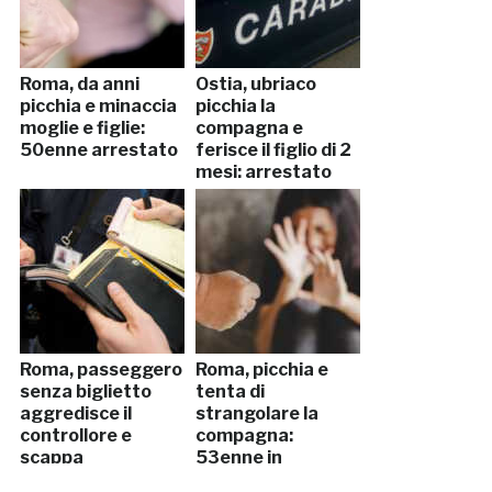
Roma, da anni
Ostia, ubriaco
picchia e minaccia
picchia la
moglie e figlie:
compagna e
50enne arrestato
ferisce il figlio di 2
mesi: arrestato
Roma, passeggero
Roma, picchia e
senza biglietto
tenta di
aggredisce il
strangolare la
controllore e
compagna:
scappa
53enne in
manette