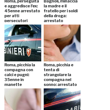
Roma, perseguita
Bagnoli, minaccia
e aggredisce l’ex:
la madre e il
45enne arrestato
fratello per i soldi
per atti
della droga:
persecutori
arrestato
Roma, picchia la
Roma, picchia e
compagna con
tenta di
calci e pugni:
strangolare la
35enne in
compagna nel
manette
sonno: arrestato