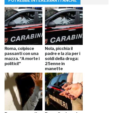
POTREBBE INTERESSARTI ANCHE
Roma, colpisce
Nola, picchia il
passanti con una
padre e la zia per i
mazza. “A morte i
soldi della droga:
politici!”
25enne in
manette