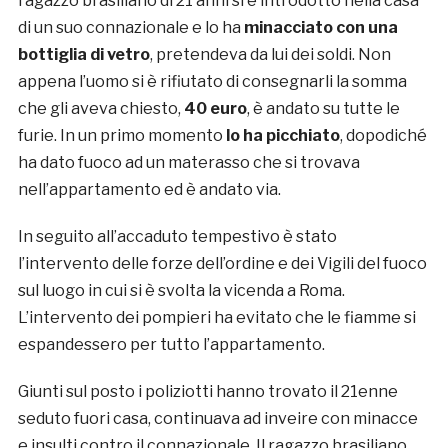
ragazzo brasiliano di 21 anni si è introdotto nella casa
di un suo connazionale e lo ha
minacciato con una
bottiglia di vetro
, pretendeva da lui dei soldi. Non
appena l’uomo si è rifiutato di consegnarli la somma
che gli aveva chiesto,
40 euro
, è andato su tutte le
furie. In un primo momento
lo ha picchiato
, dopodiché
ha dato fuoco ad un materasso che si trovava
nell’appartamento ed è andato via.
In seguito all’accaduto tempestivo è stato
l’intervento delle forze dell’ordine e dei Vigili del fuoco
sul luogo in cui si è svolta la vicenda a Roma.
L’intervento dei pompieri ha evitato che le fiamme si
espandessero per tutto l’appartamento.
Giunti sul posto i poliziotti hanno trovato il 21enne
seduto fuori casa, continuava ad inveire con minacce
e insulti contro il connazionale. Il ragazzo brasiliano