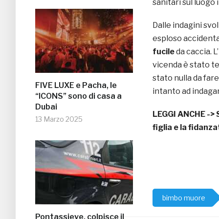
sanitari sul luogo in
Dalle indagini svo
esploso accidenta
fucile
da caccia. L
vicenda è stato tem
stato nulla da far
FIVE LUXE e Pacha, le
intanto ad indagar
“ICONS” sono di casa a
Dubai
LEGGI ANCHE ->
13 Marzo 2025
figlia e la fidanz
bimbo muore
Pontassieve, colpisce il