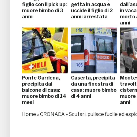
figlio con il pick up:
getta in acqua e
dall’as
muore bimbo di 3
uccide il figlio di 2
in vaca
anni
anni: arrestata
morto a
anni
Ponte Gardena,
Caserta, precipita
Monte
precipita dal
da una finestra di
travol
balcone di casa:
casa: muore bimbo
cistern
muore bimbo di 14
di 4 anni
muore 
mesi
anni
Home
»
CRONACA
»
Scutari, pulisce fucile ed esp