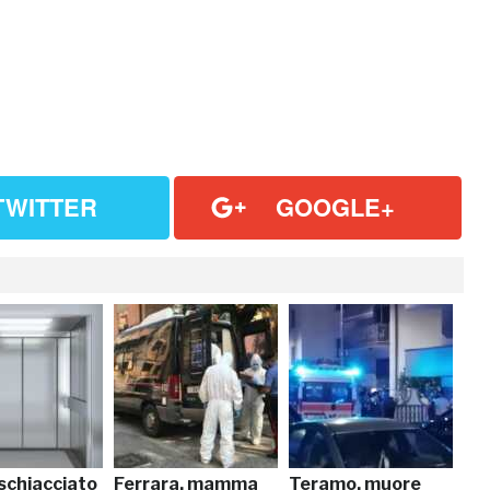
TWITTER
GOOGLE+
schiacciato
Ferrara, mamma
Teramo, muore