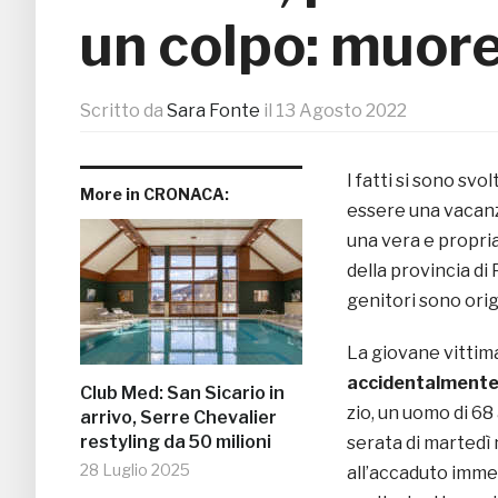
un colpo: muore
Scritto da
Sara Fonte
il
13 Agosto 2022
I fatti si sono svol
More in CRONACA:
essere una vacanza
una vera e propri
della provincia di 
genitori sono orig
La giovane vittim
accidentalmente d
Club Med: San Sicario in
zio, un uomo di 68
arrivo, Serre Chevalier
restyling da 50 milioni
serata di martedì n
28 Luglio 2025
all’accaduto immed