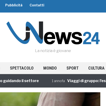
Pubblicità
Contatti
La notizia è giovane
SPETTACOLO
MONDO
SPORT
CULTURA
ando il settore
Viaggi di gruppo: l’esperi
1 annofa