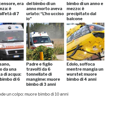
censore, era
del bimbo di un
bimbo di un anno e
nza: è
anno morto aveva
mezzo: è
ll’età di 7
urlato: “L’ho ucciso
precipitato dal
io”
balcone
sano,
Padre e figlio
Edolo, soffoca
to da una
travolti da 6
mentre mangia un
a di acqua:
tonnellate di
wurstel: muore
bimbo di 6
mangime: muore
bimbo di 4 anni
bimbo di 3 anni
lode un colpo: muore bimbo di 10 anni