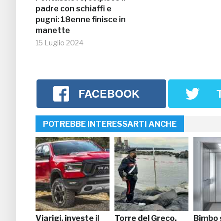
padre con schiaffi e
pugni: 18enne finisce in
manette
15 Luglio 2024
FACEBOOK
POTREBBE INTERESSARTI ANCHE
Viarigi, investe il
Torre del Greco,
Bimbo 