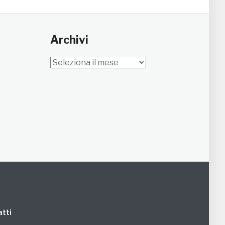
Archivi
Archivi
tti