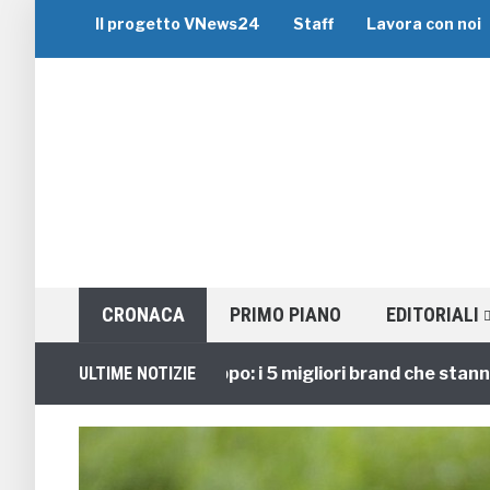
Il progetto VNews24
Staff
Lavora con noi
CRONACA
PRIMO PIANO
EDITORIALI
Viaggi di Gruppo: i 5 migliori brand che stanno guid
ULTIME NOTIZIE