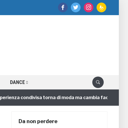
facebook
twitter
instagram
feedburner
DANCE
enza condivisa torna di moda ma cambia faccia
4 anni
Da non perdere