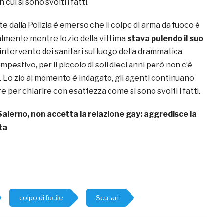
 cui si sono svolti i fatti.
lte dalla Polizia è emerso che il colpo di arma da fuoco è
lmente mentre lo zio della vittima
stava pulendo il suo
’intervento dei sanitari sul luogo della drammatica
pestivo, per il piccolo di soli dieci anni però non c’è
e. Lo zio al momento è indagato, gli agenti continuano
e per chiarire con esattezza come si sono svolti i fatti.
Salerno, non accetta la relazione gay: aggredisce la
ata
colpo di fucile
Scutari