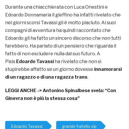
Durante una chiacchierata con Luca Onestini e
Edoardo Donnamaria il gieffino ha infatti rivelato che
nei giorni scorsi Tavassi gli è molto piaciuto. Ai suoi
compagni di avventura ha quindi raccontato che
Edoardo gli ha fatto un sincero discorso che non tutti
farebbero. Ha parlato di un pensiero che riguarda il
fatto di non escludere nulla dal suo futuro. A
Pisis
Edoardo Tavassi
ha rivelato che non si
stupirebbe affatto se un giorno dovesse
innamorarsi
di un ragazzo o di una ragazza trans
.
LEGGI ANCHE ->
Antonino Spinalbese svela: “Con
Ginevra non è più la stessa cosa”
Edoardo Tavassi
grande fratello vip