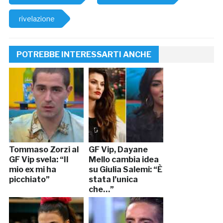
rivelazione
POTREBBE INTERESSARTI ANCHE
Tommaso Zorzi al
GF Vip, Dayane
GF Vip svela: “Il
Mello cambia idea
mio ex mi ha
su Giulia Salemi: “È
picchiato”
stata l’unica
che…”