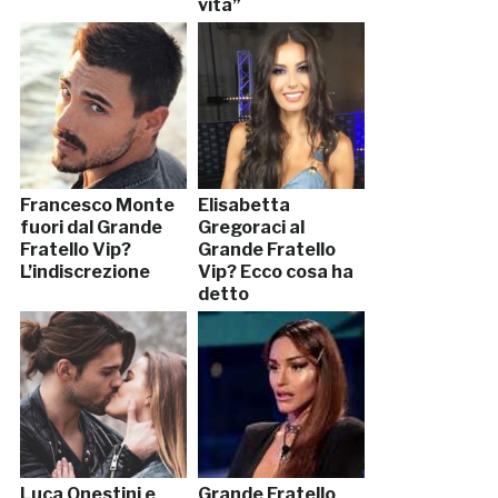
vita”
Francesco Monte
Elisabetta
fuori dal Grande
Gregoraci al
Fratello Vip?
Grande Fratello
L’indiscrezione
Vip? Ecco cosa ha
detto
Luca Onestini e
Grande Fratello