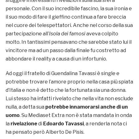
sfuggire interessanti rivelazioni sulla sua sfera
personale. Con il suo incredibile fascino, la sua ironia e
il suo modo di fare il gieffino continua a fare breccia
nel cuore dei telespettatori. Anche nel corso della sua
partecipazione all’
Isola dei famosi
aveva colpito
molto. In tantissimi pensavano che sarebbe stato lui il
vincitore ma ad un passo dalla finale fu costretto ad
abbondare il reality a causa di un infortunio.
Ad oggi il fratello di Guendalina Tavassi è single e
potrebbe trovare l’amore proprio nella casa più spiata
d’Italia e non è detto che la fortunata sia una donna.
Lui stesso ha infatti rivelato che nella vita non esclude
nulla, a detta sua
potrebbe innamorarsi anche di un
uomo
. Su Mediaset Extra non è stata mandata in onda
la
rivelazione
di
Edoardo Tavassi
, a renderla nota ci
ha pensato però Alberto De Pisis.