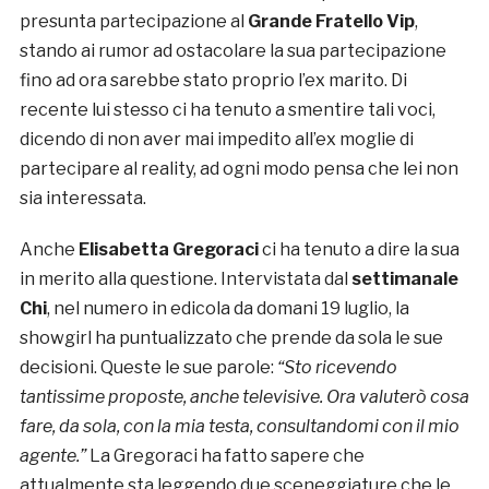
presunta partecipazione al
Grande Fratello Vip
,
stando ai rumor ad ostacolare la sua partecipazione
fino ad ora sarebbe stato proprio l’ex marito. Di
recente lui stesso ci ha tenuto a smentire tali voci,
dicendo di non aver mai impedito all’ex moglie di
partecipare al reality, ad ogni modo pensa che lei non
sia interessata.
Anche
Elisabetta Gregoraci
ci ha tenuto a dire la sua
in merito alla questione. Intervistata dal
settimanale
Chi
, nel numero in edicola da domani 19 luglio, la
showgirl ha puntualizzato che prende da sola le sue
decisioni. Queste le sue parole:
“Sto ricevendo
tantissime proposte, anche televisive. Ora valuterò cosa
fare, da sola, con la mia testa, consultandomi con il mio
agente.”
La Gregoraci ha fatto sapere che
attualmente sta leggendo due sceneggiature che le