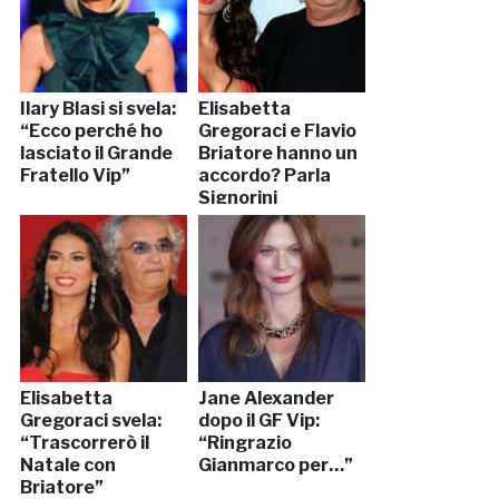
Ilary Blasi si svela:
Elisabetta
“Ecco perché ho
Gregoraci e Flavio
lasciato il Grande
Briatore hanno un
Fratello Vip”
accordo? Parla
Signorini
Elisabetta
Jane Alexander
Gregoraci svela:
dopo il GF Vip:
“Trascorrerò il
“Ringrazio
Natale con
Gianmarco per…”
Briatore”