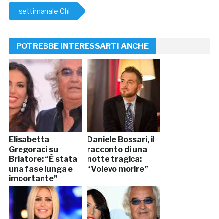
settimanale Chi
POTREBBE INTERESSARTI ANCHE
Elisabetta
Daniele Bossari, il
Gregoraci su
racconto di una
Briatore: “È stata
notte tragica:
una fase lunga e
“Volevo morire”
importante”