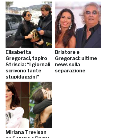
Elisabetta
Briatore e
Gregoraci, tapiro
Gregoraci: ultime
Striscia: “I giornali
news sulla
scrivono tante
separazione
stupidaggini”
Miriana Trevisan