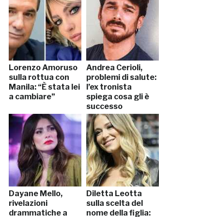
Lorenzo Amoruso
Andrea Cerioli,
sulla rottua con
problemi di salute:
Manila: “È stata lei
l’ex tronista
a cambiare”
spiega cosa gli è
successo
Dayane Mello,
Diletta Leotta
rivelazioni
sulla scelta del
drammatiche a
nome della figlia: