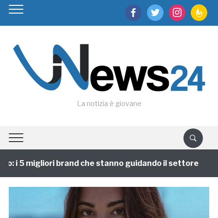
facebook
twitter
instagram
feedburn
La notizia è giovane
 i 5 migliori brand che stanno guidando il settore
1