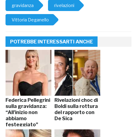
gravidanza
rivelazioni
Vittoria Deganello
POTREBBE INTERESSARTI ANCHE
Federica Pellegrini
Rivelazioni choc di
sulla gravidanza:
Boldi sulla rottura
“All’inizio non
del rapporto con
abbiamo
De Sica
festeggiato”