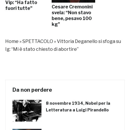
Vip: “Ha fatto
Cesare Cremonini
fuori tutte”
svela: “Non stavo
bene, pesavo 100
kg”
Home
»
SPETTACOLO
»
Vittoria Deganello si sfoga su
Ig: “Mi è stato chiesto di abortire”
Da non perdere
8 novembre 1934, Nobel per la
Letteratura a Luigi Pirandello