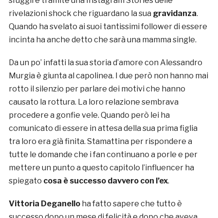
sfuggire tramite una Instagram Stories delle
rivelazioni shock che riguardano la sua
gravidanza
.
Quando ha svelato ai suoi tantissimi follower di essere
incinta ha anche detto che sarà una mamma single.
Da un po’ infatti la sua storia d’amore con Alessandro
Murgia è giunta al capolinea. I due però non hanno mai
rotto il silenzio per parlare dei motivi che hanno
causato la rottura. La loro relazione sembrava
procedere a gonfie vele. Quando però lei ha
comunicato di essere in attesa della sua prima figlia
tra loro era già finita. Stamattina per rispondere a
tutte le domande che i fan continuano a porle e per
mettere un punto a questo capitolo l’influencer ha
spiegato
cosa è successo davvero con l’ex
.
Vittoria Deganello
ha fatto sapere che tutto è
successo dopo un mese di felicità e dopo che aveva