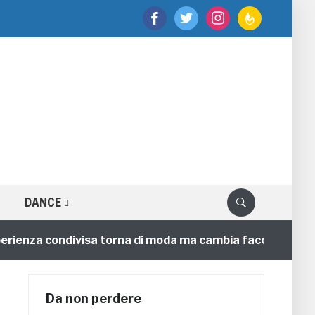
facebook
twitter
instagram
feedburner
DANCE
enza condivisa torna di moda ma cambia faccia
4 anni
Da non perdere