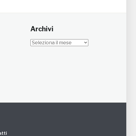
Archivi
Archivi
tti