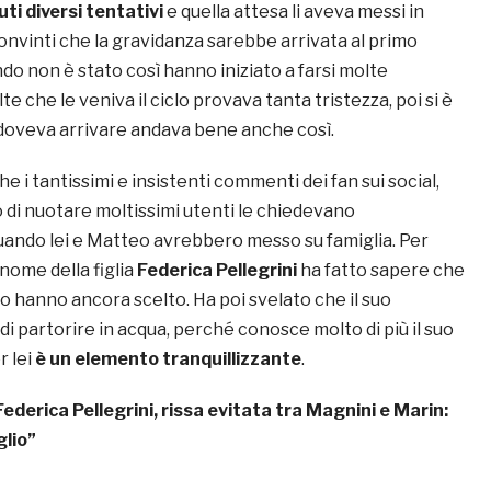
uti diversi tentativi
e quella attesa li aveva messi in
onvinti che la gravidanza sarebbe arrivata al primo
o non è stato così hanno iniziato a farsi molte
e che le veniva il ciclo provava tanta tristezza, poi si è
doveva arrivare andava bene anche così.
he i tantissimi e insistenti commenti dei fan sui social,
di nuotare moltissimi utenti le chiedevano
ndo lei e Matteo avrebbero messo su famiglia. Per
 nome della figlia
Federica Pellegrini
ha fatto sapere che
 lo hanno ancora scelto. Ha poi svelato che il suo
 di partorire in acqua, perché conosce molto di più il suo
r lei
è un elemento tranquillizzante
.
Federica Pellegrini, rissa evitata tra Magnini e Marin:
glio”