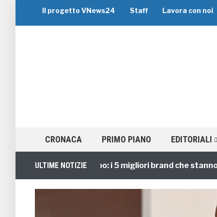
Il progetto VNews24
Staff
Lavora con noi
CRONACA
PRIMO PIANO
EDITORIALI
Viaggi di Gruppo: i 5 migliori brand che stanno guid
ULTIME NOTIZIE