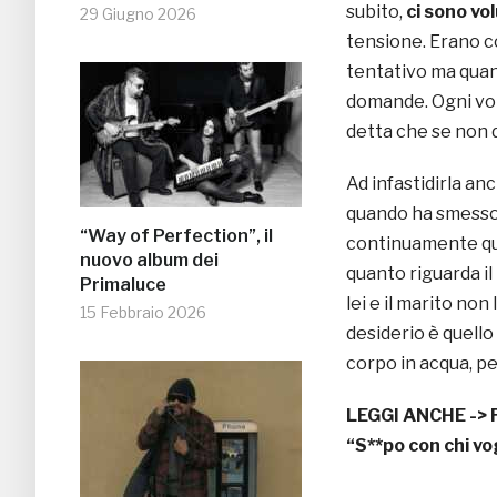
subito,
ci sono vol
29 Giugno 2026
tensione. Erano c
tentativo ma quand
domande. Ogni volt
detta che se non 
Ad infastidirla anc
quando ha smesso 
“Way of Perfection”, il
continuamente qua
nuovo album dei
quanto riguarda il
Primaluce
lei e il marito non
15 Febbraio 2026
desiderio è quello
corpo in acqua, pe
LEGGI ANCHE ->
“S**po con chi vo