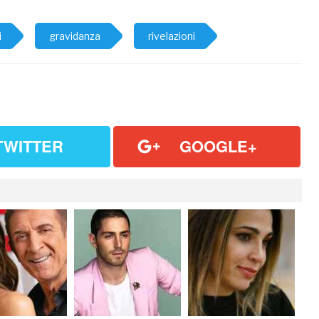
i
gravidanza
rivelazioni
TWITTER
GOOGLE+