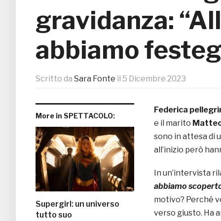
gravidanza: “All
abbiamo festeg
Scritto da
Sara Fonte
il
5 Dicembre 2023
Federica pellegri
More in SPETTACOLO:
e il marito
Matteo
sono in attesa di
all’inizio però ha
In un’intervista ri
abbiamo scoperto 
motivo? Perché vo
Supergirl: un universo
verso giusto. Ha a
tutto suo