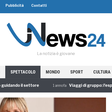
Pubblicità
Contatti
La notizia è giovane
SPETTACOLO
MONDO
SPORT
CULTURA
ando il settore
Viaggi di gruppo: l’esperi
1 annofa