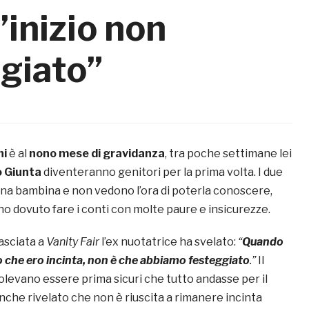
’inizio non
giato”
ni
è al
nono mese di gravidanza
, tra poche settimane lei
 Giunta
diventeranno genitori per la prima volta. I due
 una bambina e non vedono l’ora di poterla conoscere,
nno dovuto fare i conti con molte paure e insicurezze.
lasciata a
Vanity Fair
l’ex nuotatrice ha svelato:
“
Quando
che ero incinta, non è che abbiamo festeggiato
.”
Il
levano essere prima sicuri che tutto andasse per il
nche rivelato che non è riuscita a rimanere incinta