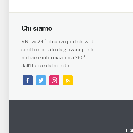
Chi siamo
VNews24 è il nuovo portale web,
scritto e ideato da giovani, per le
notizie e informazioni a 360°
dall’Italia e dal mondo
facebook
twitter
instagram
feedburner
Il