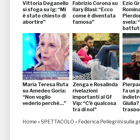
Vittoria Deganello
Fabrizio Corona su
Ezio G
si sfoga su Ig: “Mi
Ilary Blasi: “Ecco
Romin
è stato chiesto di
come è diventata
Pierdo
abortire”
famosa”
svela: 
battute
Maria Teresa Ruta
Zenga e Rosalinda
Pierpao
su Amedeo Goria:
rivelazioni
fa un 
“Non voglio
importanti al Gf
indietr
vederlo perché…”
Vip: “C’è qualcosa
Giulia? 
tra di noi”
traspor
ma…”
Home
»
SPETTACOLO
»
Federica Pellegrini sulla 