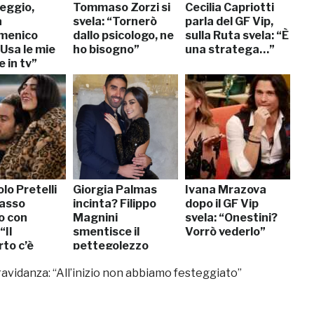
reggio,
Tommaso Zorzi si
Cecilia Capriotti
a
svela: “Tornerò
parla del GF Vip,
menico
dallo psicologo, ne
sulla Ruta svela: “È
“Usa le mie
ho bisogno”
una stratega…”
 in tv”
lo Pretelli
Giorgia Palmas
Ivana Mrazova
passo
incinta? Filippo
dopo il GF Vip
o con
Magnini
svela: “Onestini?
“Il
smentisce il
Vorrò vederlo”
to c’è
pettegolezzo
gravidanza: “All’inizio non abbiamo festeggiato”