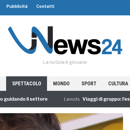
Pubblicità
Contatti
La notizia è giovane
SPETTACOLO
MONDO
SPORT
CULTURA
ando il settore
Viaggi di gruppo: l’esperi
1 annofa