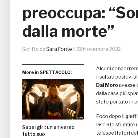
preoccupa: “So
dalla morte”
Scritto da
Sara Fonte
il
22 Novembre 2022
Alcuni concorrenti
More in SPETTACOLO:
risultati positivi
Dal Moro
avesse c
dalla casa più spi
stato portato in o
Poco dopo il gieff
lasciato sfuggire 
Supergirl: un universo
telespettatori del
tutto suo