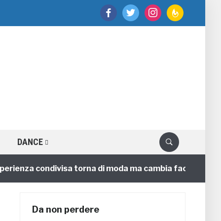
facebook
twitter
instagram
feedburner
DANCE
enza condivisa torna di moda ma cambia faccia
4 anni
Da non perdere