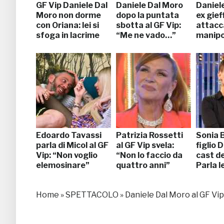
GF Vip Daniele Dal
Daniele Dal Moro
Daniel
Moro non dorme
dopo la puntata
ex gief
con Oriana: lei si
sbotta al GF Vip:
attacca
sfoga in lacrime
“Me ne vado…”
manipo
Edoardo Tavassi
Patrizia Rossetti
Sonia B
parla di Micol al GF
al GF Vip svela:
figlio 
Vip: “Non voglio
“Non lo faccio da
cast de
elemosinare”
quattro anni”
Parla le
Home
»
SPETTACOLO
»
Daniele Dal Moro al GF Vi