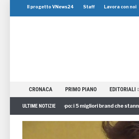
Il progetto VNews24
Staff
Lavora con noi
CRONACA
PRIMO PIANO
EDITORIALI
Viaggi di Gruppo: i 5 migliori brand che stanno guid
ULTIME NOTIZIE