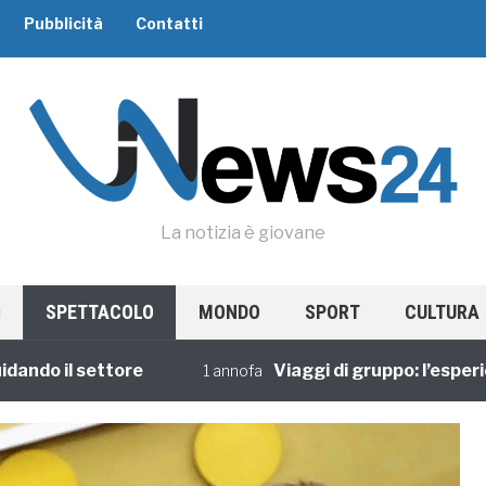
Pubblicità
Contatti
La notizia è giovane
SPETTACOLO
MONDO
SPORT
CULTURA
o il settore
Viaggi di gruppo: l’esperienza
1 annofa