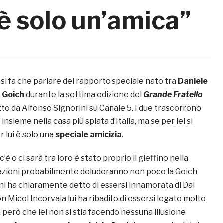
è solo un’amica”
si fa che parlare del rapporto speciale nato tra
Daniele
 Goich
durante la settima edizione del
Grande Fratello
otto da Alfonso Signorini su Canale 5. I due trascorrono
nsieme nella casa più spiata d’Italia, ma se per lei si
r lui è solo una
speciale amicizia
.
c’è o ci sarà tra loro è stato proprio il gieffino nella
elazioni probabilmente deluderanno non poco la Goich
ni ha chiaramente detto di essersi innamorata di Dal
 Micol Incorvaia lui ha ribadito di essersi legato molto
ra però che lei non si stia facendo nessuna illusione