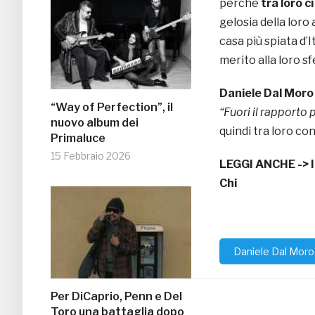
perché
tra loro c
gelosia della loro
casa più spiata d’
merito alla loro sf
Daniele Dal Mor
“Way of Perfection”, il
“Fuori il rapporto
nuovo album dei
quindi tra loro co
Primaluce
15 Febbraio 2026
LEGGI ANCHE ->
Chi
Daniele Dal Moro
Per DiCaprio, Penn e Del
Toro una battaglia dopo