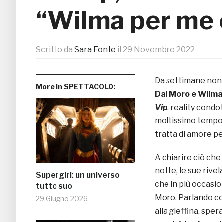
“Wilma per me 
Scritto da
Sara Fonte
il
29 Novembre 2022
Da settimane non 
More in SPETTACOLO:
Dal Moro e
Wilma
Vip
, reality cond
moltissimo tempo i
tratta di amore pe
A chiarire ciò che 
notte, le sue riv
Supergirl: un universo
che in più occasio
tutto suo
Moro. Parlando con
29 Giugno 2026
alla gieffina, spe