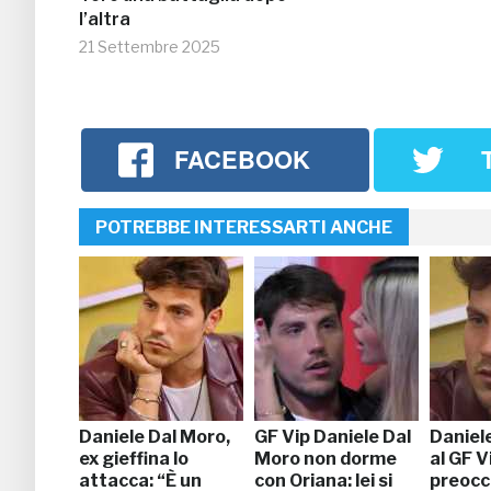
l’altra
21 Settembre 2025
FACEBOOK
POTREBBE INTERESSARTI ANCHE
Daniele Dal Moro,
GF Vip Daniele Dal
Daniel
ex gieffina lo
Moro non dorme
al GF V
attacca: “È un
con Oriana: lei si
preocc