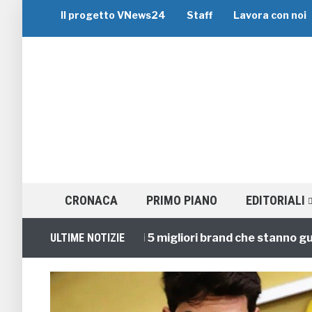
Il progetto VNews24
Staff
Lavora con noi
CRONACA
PRIMO PIANO
EDITORIALI
Viaggi di Gruppo: i 5 migliori brand che stanno guidand
ULTIME NOTIZIE