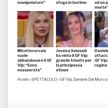
manipolatore”
sfoga in lacrime
ad un p
morte
Micol Incorvaia
Jessica Selassié
Daniel
vuole
ha vinto il GF Vip:
attacc
abbandonare il GF
grande trionfo per
GF Vip:
Vip: “Sono
la principessa
regina 
esasperata”
etiope
Home
»
SPETTACOLO
»
GF Vip, Daniele Dal Moro s