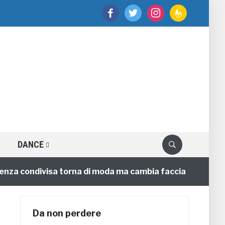
facebook
twitter
instagram
feedburner
DANCE
 condivisa torna di moda ma cambia faccia
4 annifa
Da non perdere