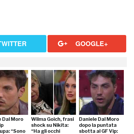
TWITTER
GOOGLE+
e Dal Moro
Wilma Goich, frasi
Daniele Dal Moro
ip
shock su Nikita:
dopo la puntata
upa: “Sono
“Ha gli occhi
sbotta al GF Vip: