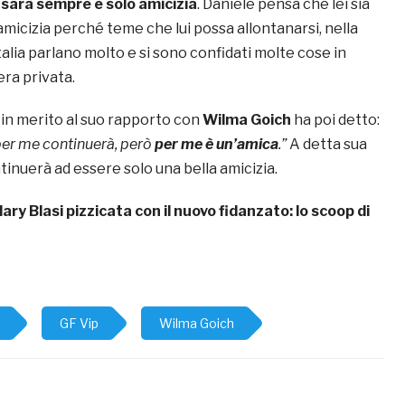
i sarà sempre e solo amicizia
. Daniele pensa che lei sia
 amicizia perché teme che lui possa allontanarsi, nella
Italia parlano molto e si sono confidati molte cose in
era privata.
o
in merito al suo rapporto con
Wilma Goich
ha poi detto:
 per me continuerà, però
per me è un’amica
.”
A detta sua
ntinuerà ad essere solo una bella amicizia.
Ilary Blasi pizzicata con il nuovo fidanzato: lo scoop di
GF Vip
Wilma Goich