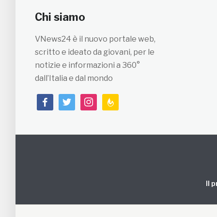
Chi siamo
VNews24 è il nuovo portale web,
scritto e ideato da giovani, per le
notizie e informazioni a 360°
dall’Italia e dal mondo
facebook
twitter
instagram
feedburner
Il