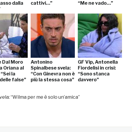
asso dalla
cattivi…”
“Me ne vado…”
”
e Dal Moro
Antonino
GF Vip, Antonella
a Oriana al
Spinalbese svela:
Fiordelisi in crisi:
 “Sei la
“Con Ginevra non è
“Sono stanca
delle false”
più la stessa cosa”
davvero”
vela: “Wilma per me è solo un’amica”