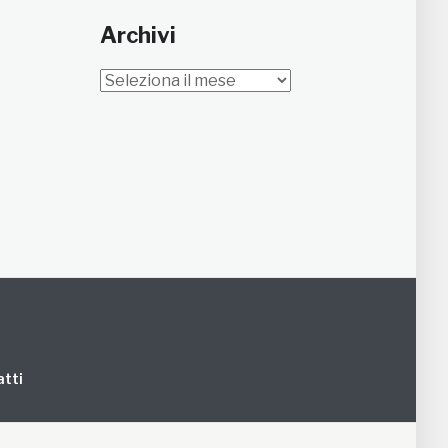
Archivi
Archivi
tti