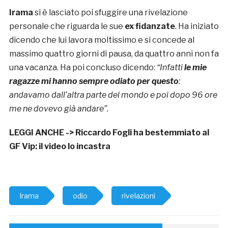
Irama
si è lasciato poi sfuggire una rivelazione
personale che riguarda le sue
ex fidanzate
. Ha iniziato
dicendo che lui lavora moltissimo e si concede al
massimo quattro giorni di pausa, da quattro anni non fa
una vacanza. Ha poi concluso dicendo:
“Infatti
le mie
ragazze mi hanno sempre odiato per questo
:
andavamo dall’altra parte del mondo e poi dopo 96 ore
me ne dovevo già andare”.
LEGGI ANCHE ->
Riccardo Fogli ha bestemmiato al
GF Vip: il video lo incastra
Irama
odio
rivelazioni