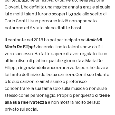
partecipazione al
Festival di Sanremo,
nella sezione
Giovani. L’ha definita una magica annata grazie al quale
lui e molti talenti furono scoperti grazie alle scelte di
Carlo Conti. Il suo percorso iniziò non appena lo
notarono ed è stato pieno di alti e bassi.
Il cantante nel 2018 ha poi partecipato ad
Amici di
Maria De Filippi
vincendo il noto talent show, da lì il
vero successo. Ha fatto sapere di aver regalato il suo
ultimo disco di platino qualche giorno fa a Maria De
Filippi, ringraziandola ancora una volta perché deve a
lei tanto dell’inizio della sua carriera. Con il suo talento
e le sue canzoni è amatissimo e preferisce
concentrare la sua fama solo sulla musica o non su se
stesso come personaggio. Proprio per questo
ci tiene
alla sua riservatezza
e non mostra molto del suo
privato sui social.