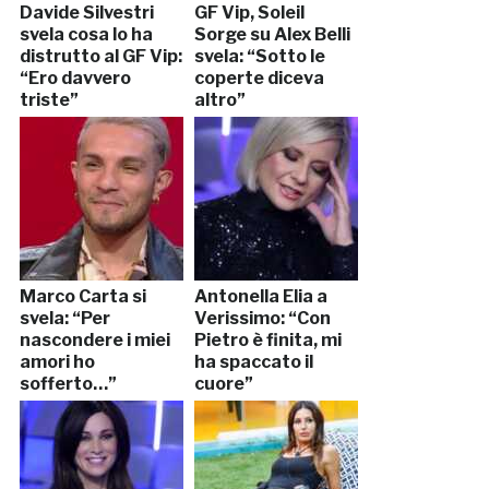
Davide Silvestri
GF Vip, Soleil
svela cosa lo ha
Sorge su Alex Belli
distrutto al GF Vip:
svela: “Sotto le
“Ero davvero
coperte diceva
triste”
altro”
Marco Carta si
Antonella Elia a
svela: “Per
Verissimo: “Con
nascondere i miei
Pietro è finita, mi
amori ho
ha spaccato il
sofferto…”
cuore”