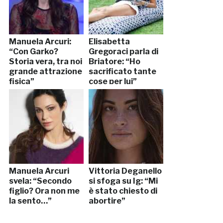
Manuela Arcuri:
Elisabetta
“Con Garko?
Gregoraci parla di
Storia vera, tra noi
Briatore: “Ho
grande attrazione
sacrificato tante
fisica”
cose per lui”
Manuela Arcuri
Vittoria Deganello
svela: “Secondo
si sfoga su Ig: “Mi
figlio? Ora non me
è stato chiesto di
la sento…”
abortire”