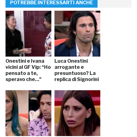
POTREBBE INTERESSARTI ANCHE
Onestini e Ivana
Luca Onestini
vicini al GF Vip: “Ho
arrogante e
pensato a te,
presuntuoso? La
speravo che…”
replica di Signorini