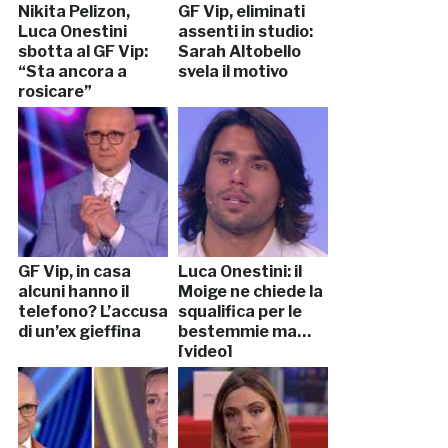
Nikita Pelizon,
GF Vip, eliminati
Luca Onestini
assenti in studio:
sbotta al GF Vip:
Sarah Altobello
“Sta ancora a
svela il motivo
rosicare”
GF Vip, in casa
Luca Onestini: il
alcuni hanno il
Moige ne chiede la
telefono? L’accusa
squalifica per le
di un’ex gieffina
bestemmie ma…
[video]