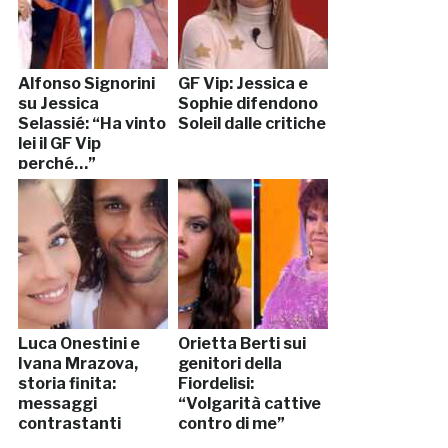
Alfonso Signorini
GF Vip: Jessica e
su Jessica
Sophie difendono
Selassié: “Ha vinto
Soleil dalle critiche
lei il GF Vip
perché…”
Luca Onestini e
Orietta Berti sui
Ivana Mrazova,
genitori della
storia finita:
Fiordelisi:
messaggi
“Volgarità cattive
contrastanti
contro di me”