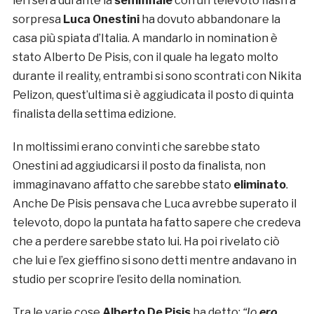
ieri sera durante la
semifinale
con un televoto flash a
sorpresa
Luca Onestini
ha dovuto abbandonare la
casa più spiata d’Italia. A mandarlo in nomination è
stato Alberto De Pisis, con il quale ha legato molto
durante il reality, entrambi si sono scontrati con Nikita
Pelizon, quest’ultima si è aggiudicata il posto di quinta
finalista della settima edizione.
In moltissimi erano convinti che sarebbe stato
Onestini ad aggiudicarsi il posto da finalista, non
immaginavano affatto che sarebbe stato
eliminato
.
Anche De Pisis pensava che Luca avrebbe superato il
televoto, dopo la puntata ha fatto sapere che credeva
che a perdere sarebbe stato lui. Ha poi rivelato ciò
che lui e l’ex gieffino si sono detti mentre andavano in
studio per scoprire l’esito della nomination.
Tra le varie cose
Alberto De Pisis
ha detto:
“Io
ero